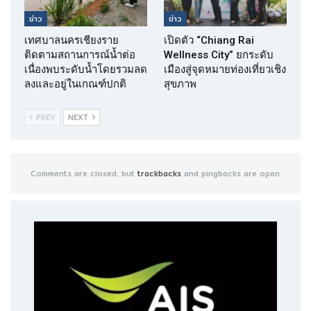
ข่าว
ข่าว
เทศบาลนครเชียงราย
เปิดตัว “Chiang Rai
ติดตามสถานการณ์น้ำต่อ
Wellness City” ยกระดับ
เนื่องพบระดับน้ำโดยรวมลด
เมืองสู่จุดหมายท่องเที่ยวเชิง
ลงและอยู่ในเกณฑ์ปกติ
สุขภาพ
PREV
NEXT
Comments are closed, but
trackbacks
and pingbacks are open.