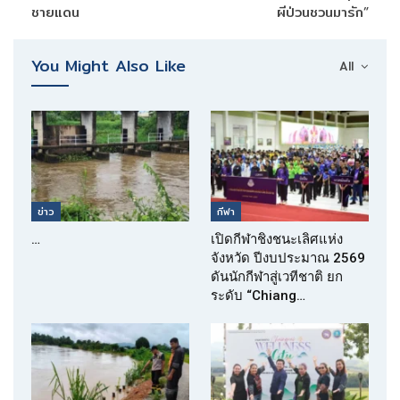
ชายแดน
ผีป่วนชวนมารัก”
You Might Also Like
All
ข่าว
กีฬา
…
เปิดกีฬาชิงชนะเลิศแห่ง
จังหวัด ปีงบประมาณ 2569
ดันนักกีฬาสู่เวทีชาติ ยก
ระดับ “Chiang…