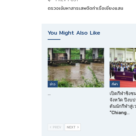
ตรวจเข้มหาสารเสพติดท่าเรือเชียงแสน
You Might Also Like
ข่าว
กีฬา
…
เปิดกีฬาชิงช
จังหวัด ปีง
ดันนักกีฬาสู่
“Chiang…
PREV
NEXT