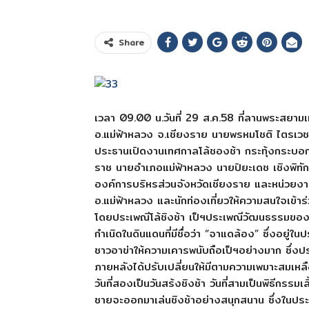
Share
เวลา 09.00 น.วันที่ 29 ส.ค.58 ที่ลานพระสยาม
อ.แม่ฟ้าหลวง จ.เชียงราย นายพรหมโชติ ไตรเวช 
ประธานเปิดงานเทศกาลโล้ชองช้า กระทุ้งกระบ
ราช นายอำเภอแม่ฟ้าหลวง นายปิยะเดช เชิงพิท
องค์การบริหรส่วนจังหวัดเชียงราย และหน่วยงานใน
อ.แม่ฟ้าหลวง และนักท่องเที่ยวให้ความสนใจเข้า
โดยประเพณีโล้ชิงช้า เป็ฯประเพณีวัฒนธรรมของชน
กำเนิดในดินแดนที่มีชื่อว่า “จาแดล้อง” ซึ่งอยู่ในประเท
ชาวอาข่าให้ความเคารพนับถือเป็ฯอย่างมาก ซึ่งปร
ภายหลังได้ปรับเปลี่ยนให้มีตามความเพมาะสมเหลือเพีย
วันที่สองเป็นวันสร้งชิงช้า วันที่สามเป็นพิธีกรรมเลี
ชายจะออกมาเล่นชิงช้าอย่างสนุกสนาน ซึ่งในประ