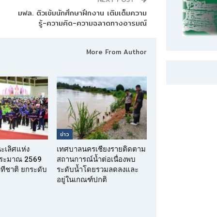
มฟล. ติวเข้มนักศึกษาฝึกงาน เติมเต็มความ
รู้-ความคิด-ความฉลาดทางอารมณ์
More From Author
ข่าว
นะเลิศแห่ง
เทศบาลนครเชียงรายติดตาม
บประมาณ 2569
สถานการณ์น้ำต่อเนื่องพบ
เวทีชาติ ยกระดับ
ระดับน้ำโดยรวมลดลงและ
อยู่ในเกณฑ์ปกติ