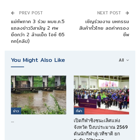
PREV POST
NEXT POST
แม่ทัพภาค 3 ร่วม ผบช.ภ.5
เชิญร่วมงาน มหกรรม
แถลงข่าววิสามัญ 2 ศพ
สินค้าทั่วไทย ลดค่าครอง
ยึดกว่า 2 ล้านเม็ด ไอซ์ 65
ชีพ
กก(คลิป)
You Might Also Like
All
ข่าว
กีฬา
…
เปิดกีฬาชิงชนะเลิศแห่ง
จังหวัด ปีงบประมาณ 2569
ดันนักกีฬาสู่เวทีชาติ ยก