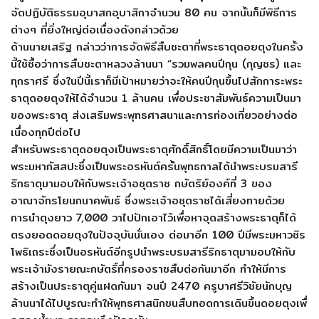
จัดปฏิบัติธรรมอุบาสกอุ
บาสิกาจำนวน 80 คน จากนั้นก็มีพิธีการ
ต่างๆ ที่ยิ่งใหญ่ต่อเนื่องดังกล่าวด้
วย
ด้านนายเสริฐ กล่าวว่าการจัดพิธีสืบชะตาที่
พระธาตุดอยตุงในครั้ง
นี้ใช้ชื้
อว่าการสืบชะตาหลวงล้านนา “รวมพลคนปีกุน (กุญชร) และ
ทุกราศรี ซึ่งในปีนี้เราก็มีเป้าหมายว่
าจะให้คนปีกุนขึ้นไปสั
กการะพระ
ธาตุดอยตุงให้ได้จำนวน 1 ล้านคน เพื่อประชาสัมพันธ์ความเป็
นมา
ของพระธาตุ ส่งเสริมพระพุทธศาสนาและการท่
องเที่ยวอย่างต่อ
เนื่องทุกปีต่
อไป
สำหรับพระธาตุดอยตุงเป็นพระธาตุ
ศักดิ์สิทธิ์โดยมีความเป็นมาว่
า
พระมหากัสสปะซึ่งเป็นพระอรหั
นต์ครั้นพุทธกาลได้นำพระบรมสารี
ริกธาตุมามอบให้กับพระเจ้าอชุ
ตราช กษัตริย์องค์ที่ 3 ของ
อาณาจักรโยนกนาคพันธ์ ซึ่งพระเจ้าอชุตราชได้เสี่
ยงทายด้วย
การนำตุงยาว 7,000 วาไปปักเอาไว้เพื่อหาจุดสร้
างพระธาตุก็ได้
ตรงยอดดอยตุงในปั
จจุบันนั่นเอง ต่อมาอีก 100 ปีมีพระมหาวชิร
โพธิเถระซึ่งเป็
นอรหันต์อีกรูปนำพระบรมสารีริ
กธาตุมามอบให้กับ
พระเจ้ามั
งรายณะกษัตริ์ที่ครองราชสืบต่
อกันมาอีก ทำให้มีการ
สร้างเป็นประธาตุคู่
แฝดกันมา จนปี 2470 ครูบาศรีวิชัยนักบุญ
ล้านนาได้
ไปบูรณะทำให้พุทธศาสนิกชนสื
บทอดการเดินขึ้นดอยตุงเพื่