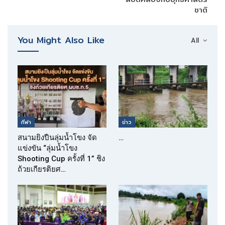
ชาติ
You Might Also Like
All
กีฬา
ข่าว
สนามยิงปืนลุ่มน้ำโขง จัด
…
แข่งขัน “ลุ่มน้ำโขง
Shooting Cup ครั้งที่ 1” ชิง
ถ้วยเกียรติยศ…