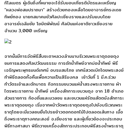
กิโลเมตร ผู้เดินถึงที่หมายจะได้รั
บมอบเกียรติบัตรและเหรียญ
“หลวงพ่อสมปราถนา” สร้างด้วยทองเหลือโดยอาจารย์
ทรงเดช
ทิพย์ทอง นายกสมาคมขัวศิลปะเชี
ยงรายและปรับแบบโดย
อาจารย์เฉลิ
มชัย โฆษิตพิพัฒน์ ศิลปินแห่งชาติชาวเชียงราย
จำนวน 3,000 เหรียญ
จากนั้นมีการจัดพิธีสื
บชะตาหลวงล้านนาบริเวณพระธาตุ
ดอยตุง
ชมการแสดงศิลปวัฒนธรรม การตักน้ำทิพย์จากบ่อน้ำทิพย์ พิธี
เจริญพระพุทธมนต์เทศน์ อบรมสมโภช เทศน์สวดเบิกโดยพระสงฆ์
ทำพิธี
ตลอดทั้งคืนเพื่อความเป็นสิริ
มงคล เช้าวันที่ 1 มี.ค.ร่วม
ทำวัตรเช้าและตักบาตร กิจกรรมขบวนแห่น้ำสรงพระราชทาน ผ้า
ไตรพระราชทาน น้ำทิพย์ เครื่องสักการะขบวนตุง จาก 18 อำเภอ
ส่วนราชการ ท้องถิ่นและมวลชน และขบวนแห่รัตนสัตตนังสั
กการะ
พระธาตุดอยตุง เริ่มจากหน้าวัดพระธาตุดอยตุ
งไปยังบริเวณพระ
ธาตุโดยจะมี
มวลชนยืนโปรยข้าวตอกดอกไม้
ไปตลอดเส้นทาง เมื่อ
ถึงพระธาตุทางคณะสงฆ์ จ.เชียงราย และผู้เกี่ยวข้องจะประกอบ
พิธี
ทางศาสนา พิธีถวายเครื่องสักการะประกอบพิ
ธีสรงน้ำพระธาตุ