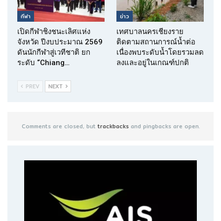
กีฬา
ข่าว
เปิดกีฬาชิงชนะเลิศแห่ง
เทศบาลนครเชียงราย
จังหวัด ปีงบประมาณ 2569
ติดตามสถานการณ์น้ำต่อ
ดันนักกีฬาสู่เวทีชาติ ยก
เนื่องพบระดับน้ำโดยรวมลด
ระดับ “Chiang…
ลงและอยู่ในเกณฑ์ปกติ
PREV
NEXT
Comments are closed, but
trackbacks
and pingbacks are open.