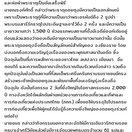
และห่อผ้
าพระธาตุเป็นอันเสร็จพิธี
นายณรงค์ศักดิ์ กล่าวว่าพระธาตุดอยตุงมีความเป็
นเอกลักษณ์
เพราะเป็นพระธาตุคู่
ที่มีความเป็นมาว่าพระอรหันต์ถึ
ง 2 รูปนำ
พระบรมสารีริกธาตุไปประดิ
ษฐานเอาไว้ถึง 2 ครั้ง และมีความเป็น
มายาวนานกว่า 1,500 ปี ช่วงแรกพบสถานที่ตั้งมีเจดีย์องค์เดิมอยู่
ก่อนแล้
วแสดงว่าของเดิมมีอายุความเป็
นมายาวนานกว่านั้น ดังนั้น
พระธาตุดอยตุงจึงถือเป็
นสัญลักษณ์สำคัญของ จ.เชียงราย โดย
บ่งบอกถึงความเจริญรุ่งเรื
องของพระพุทธศาสนาในอดีต ซึ่ง
ปัจจุบันเป็นที่เคารพสั
กการะของชาวไทย สปป.ลาว เมียนมา จีน
ตอนใต้ และความเป็นอาณาจักรโบราณในบริ
เวณดังกล่าว รวมถึง
ยุคปัจจุบันยังเป็นสถานที่
ที่สมเด็พระศรีนคริ
นทราบรมราชชนนีทรง
สร้างพระตำหนั
กดอยตุงและพัฒนาพื้นที่จนเจริ
ญรุ่งเรืองถึง
ปัจจุบัน ดังนั้นกิจกรรม 2 วันที่ยิ่งใหญ่ในโอกาสครบรอบ 2,000
ปี ทางจังหวัดได้ผลักดันผ่
านหน่วยงานการท่องเที่ยวและกี
ฬาและ
การท่องเที่ยวแห่
งประเทศไทย (ททท.) เพื่อขอให้บรรจุในโปรแกรม
การท่
องเที่ยวเพื่อให้ผู้คนได้รับรู้
ถึงความยิ่งใหญ่ของดอยตุงร่วมกั
นต่อไป
นายอมร กล่าวว่ากิจกรรมนอกจากจะจัดให้
มีการเดินจาริกตามรอย
ครูบาเจ้
าศรีวิชัยแล้วยังมีการจัดบวชพุ
ทธบุตรจำนวน 61 รูปและ