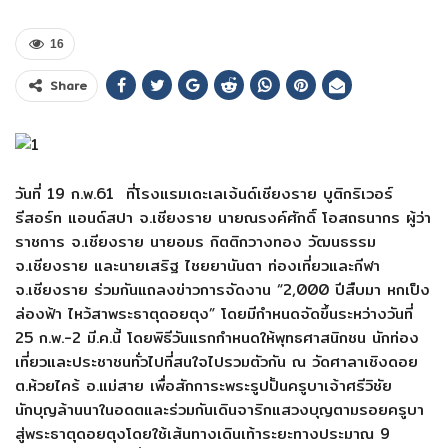
16
Share
วันที่ 19 ก.พ.61 ที่โรงแรมเดะเลเจ้นด์เชียงราย บูติกริเวอร์
รีสอร์ท แอนด์สปา จ.เชียงราย นายณรงค์ศักดิ์ โอสถธนากร ผู้ว่า
ราชการ จ.เชียงราย นายอมร กิตติกวางทอง วัฒนธรรม
จ.เชียงราย และนายเสริฐ ไชยยานันตา ท่องเที่ยวและกีฬา
จ.เชียงราย ร่วมกันแถลงข่าวการจัดงาน “2,000 ปีสืบมา หกเป็ง
ล่องฟ้า ไหว้สาพระธาตุดอยตุง” โดยมีกำหนดจัดขึ้นระหว่างวันที่
25 ก.พ.-2 มี.ค.นี้ โดยพิธีวันแรกกำหนดให้พุทธศาสนิ
กชน นักท่อง
เที่ยวและประชาชนทั่
วไปที่สนใจไปรวมตัวกัน ณ วัดศาลาเชิงดอย
ต.ห้วยไคร้ อ.แม่สาย เพื่อสักการะพระรูปปั้นครูบาเจ้
าศรีวิชัย
นักบุญล้านนาในอดตและร่วมกันเดิ
นจาริกแสวงบุญตามรอยครูบา
สู่
พระธาตุดอยตุงโดยใช้เส้นทางเดิ
นเท้าระยะทางประมาณ 9