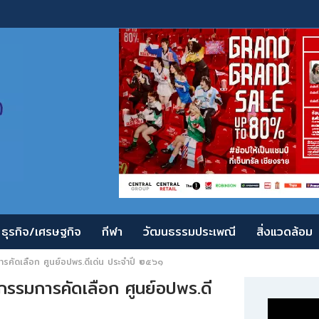
ธุรกิจ/เศรษฐกิจ
กีฬา
วัฒนธรรมประเพณี
สิ่งแวดล้อม
รคัดเลือก ศูนย์อปพร.ดีเด่น ประจำปี ๒๕๖๑
รรมการคัดเลือก ศูนย์อปพร.ดี