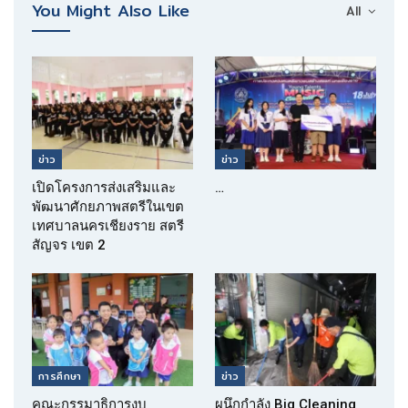
You Might Also Like
All
ข่าว
ข่าว
เปิดโครงการส่งเสริมและ
…
พัฒนาศักยภาพสตรีในเขต
เทศบาลนครเชียงราย สตรี
สัญจร เขต 2
การศึกษา
ข่าว
คณะกรรมาธิการงบ
ผนึกกำลัง Big Cleaning