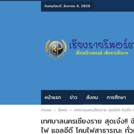
วันพฤหัสบดี, สิงหาคม 6, 2026
หน้าแรก
ข่าว
สังคม
การศึกษา
Home
สังคม
เทศบาลนครเชียงราย สุดเจ๋ง!! จับมือ 
เทศบาลนครเชียงราย สุดเจ๋ง!! 
ไฟ แอลอีดี โคมไฟสาธารณะ ทั่ว