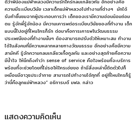
ดีว่าพี่น้องแม่ฟ้าหลวงมีความรักใคร่กลมเกลียวกัน อีกอย่างคือ
ความมีระเบียบวินัย เวลาเด็กแม่ฟ้าหลวงไปทำงานที่ต่างๆ มักได้
รับคำชื่นชมจากผู้ประกอบการว่า เด็กของเรามีความอ่อนน้อมถ่อม
ตน รู้จักพี่รู้จักน้อง มีความเคารพต่อระเบียบวินัยของที่ทำงาน เด็ก
แบบนี้ไปอยู่ที่ไหนใครก็รัก ต่อมาคือการเคารพในวัฒนธรรม
ประเพณีของที่ทำงานนั้นๆ ต้องสามารถปรับตัวให้เหมาะสม ทำงาน
ได้ในสังคมที่มีความหลากหลายทางวัฒนธรรม อีกอย่างคือมีความ
สามัคคี รู้จักความกลมเกลียวเกื้อกูลกัน และอย่างสุดท้ายคือความ
มีน้ำใจ ให้นึกถึงคำว่า
sense of service
คือใจพร้อมที่จะบริการ
พร้อมที่จะช่วยโดยที่ไม่รอให้ใครเอ่ยขอ ถ้ามีสิ่งเหล่านี้ติดตัวไปก็
เหมือนมีอาวุธประจำกาย สามารถไปทำงานได้ทุกที่ อยู่ที่ไหนใครก็รู้
ว่านี่คือลูกแม่ฟ้าหลวง
”
อธิการบดี มฟล. กล่าว
แสดงความคิดเห็น