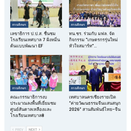
การศึกษา
การศึกษา
เลขาธิการ ป.ป.ส. ชื่นชม
ทน.ชร. ร่วมกับ มฟล. จัด
โรงเรียนเทศบาล 7 ฝั่งหมิ่น
กิจกรรม “เกษตรกรรุ่นใหม่
ต้นแบบพัฒนา EF
หัวใจสมาร์ท”…
การศึกษา
การศึกษา
คณะกรรมาธิการงบ
เทศบาลนครเชียงรายเปิด
ประมาณลงพื้นที่เยี่ยมชม
“ค่ายวัฒนธรรมจีนแสนสนุก
ศูนย์สันตาลเหลืองและ
2026” สานสัมพันธ์ไทย–จีน
โรงเรียนเทศบาล8
PREV
NEXT