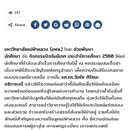
297
Share
มหาวิทยาลัยแม่ฟ้าหลวง (มฟล.)
โดย
ส่วนพัฒนา
นักศึกษา
จัด
กิจกรรมปัจฉิมนิเทศ ประจำปีการศึกษา 2560
ให้แก่
นักศึกษาที่กำลังจะสำเร็จการศึกษาในปีนี้ ณ หอประชุมสมเด็จย่า
เริ่มจากพิธีฮ้องขวัญโดยพ่อครูล้านนา เพื่อความเป็นสิริมงคลตาม
แบบประเพณีชาวเหนือ จากนั้น
รศ.ดร.วันชัย ศิริชนะ
อธิการบดี
กล่าวให้โอวาทแก่เหล่าว่าที่บัณฑิตเพื่อให้ข้อคิดเตรียม
ความพร้อมก่อนออกไปสู่โลกแห่งการทำงาน โดยกล่าวย้ำถึงสิ่งที่
มหาวิทยาลัยได้ปลูกฝังให้แก่บัณฑิตทุกคนคือ มุ่งหวังให้เป็นทั้งคน
เก่งและคนดี สามารถนำวิชาความรู้ไปใช้ให้เกิดประโยชน์แก่ตนเอง
และส่วนรวม ก้าวออกไปสร้างสรรค์สังคมให้น่าอยู่ รวมทั้งมีอัต
ลักษณ์สำคัญของความเป็นลูกแม่ฟ้าหลวง คือ มีความอ่อนน้อม
ถ่อมตนเคารพผู้อาวุโส เคารพกฎระเบียบ เคารพประเพณี