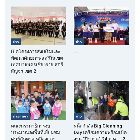
ข่าว
ข่าว
เปิดโครงการส่งเสริมและ
…
พัฒนาศักยภาพสตรีในเขต
เทศบาลนครเชียงราย สตรี
สัญจร เขต 2
การศึกษา
ข่าว
คณะกรรมาธิการงบ
ผนึกกำลัง Big Cleaning
ประมาณลงพื้นที่เยี่ยมชม
Day เตรียมความพร้อมเปิด
ศูนย์สันตาลเหลืองและ
งาน “ป๊ะกาด” 24 ก.ค. – 2