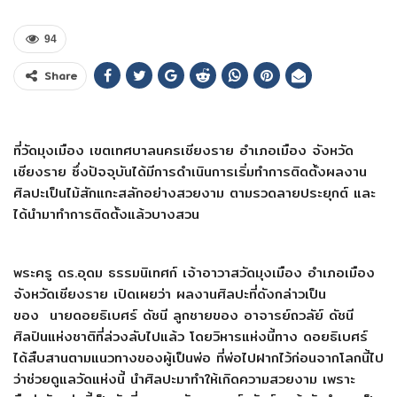
94
Share
ที่วัดมุงเมือง
เขตเทศบาลนครเชียงราย
อำเภอเมือง
จังหวัด
เชียงราย
ซึ่งปัจจุบันได้มีการดำเนินการเริ่มทำการติดตั้งผลงาน
ศิลปะเป็นไม้สักแกะสลักอย่างสวยงาม
ตามรวดลายประยุกต์
และ
ได้นำมาทำการติดตั้งแล้วบางสวน
พระครู
ดร
.
อุดม
ธรรมนิเทศก์ เจ้าอาวาสวัดมุงเมือง อำเภอเมือง
จังหวัดเชียงราย เปิดเผยว่า ผลงานศิลปะที่ดังกล่าวเป็น
ของ
นายดอยธิเบศร์
ดัชนี ลูกชายของ อาจารย์ถวลัย์ ดัชนี
ศิลปินแห่งชาติที่ล่วงลับไปแล้ว โดยวิหารแห่งนี้ทาง ดอยธิเบศร์
ได้สืบสานตามแนวทางของผู้เป็นพ่อ ที่พ่อไปฝากไว้ก่อนจากโลกนี้ไป
ว่าช่วยดูแลวัดแห่งนี้ นำศิลปะมาทำให้เกิดความสวยงาม เพราะ