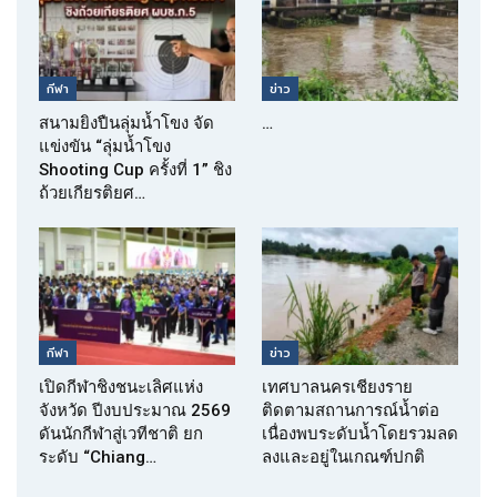
กีฬา
ข่าว
สนามยิงปืนลุ่มน้ำโขง จัด
…
แข่งขัน “ลุ่มน้ำโขง
Shooting Cup ครั้งที่ 1” ชิง
ถ้วยเกียรติยศ…
กีฬา
ข่าว
เปิดกีฬาชิงชนะเลิศแห่ง
เทศบาลนครเชียงราย
จังหวัด ปีงบประมาณ 2569
ติดตามสถานการณ์น้ำต่อ
ดันนักกีฬาสู่เวทีชาติ ยก
เนื่องพบระดับน้ำโดยรวมลด
ระดับ “Chiang…
ลงและอยู่ในเกณฑ์ปกติ