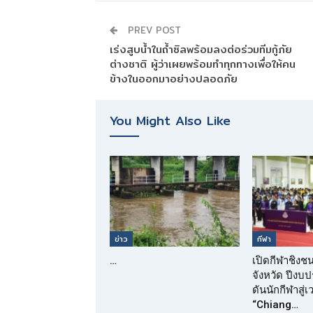
PREV POST
เร่งสูบน้ำในถ้ำซิลพร้อมลงต่อร่วมทีมกู้ภัย
ต่างชาติ ผู้ว่าเผยพร้อมทำทุกทางเพื่อให้คน
ข้างในออกมาอย่างปลอดภัย
You Might Also Like
ข่าว
กีฬา
…
เปิดกีฬาชิงช
จังหวัด ปีง
ดันนักกีฬาสู่
“Chiang…