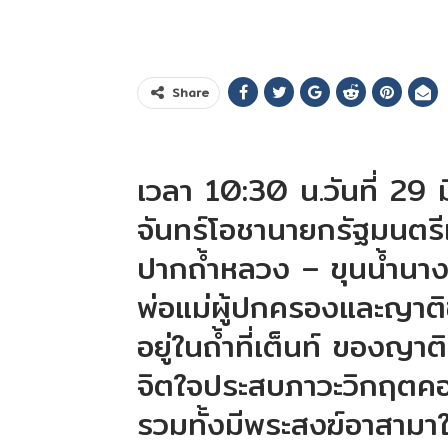
Share
เวลา 10:30 น.วันที่ 29 
จันทร์โอชานายกรัฐมนตร
ปากถ้ำหลวง – ขุนน้ำนา
พ่อแม่ผู้ปกครองและญาติขอ
อยู่ในถ้ำที่เต็นท์ ของญาติ
จิตใจประสบภาวะวิกฤตคอย
รวมทั้งมีพระสงฆ์อาสามา