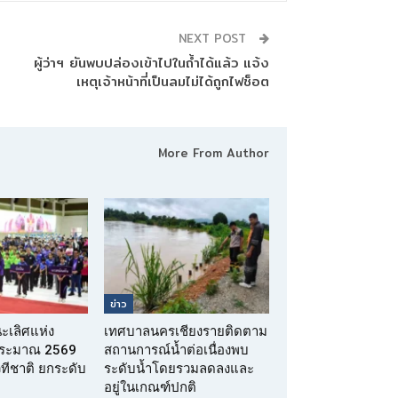
NEXT POST
ผู้ว่าฯ ยันพบปล่องเข้าไปในถ้ำได้แล้ว แจ้ง
เหตุเจ้าหน้าที่เป็นลมไม่ได้ถูกไฟช็อต
More From Author
ข่าว
นะเลิศแห่ง
เทศบาลนครเชียงรายติดตาม
บประมาณ 2569
สถานการณ์น้ำต่อเนื่องพบ
เวทีชาติ ยกระดับ
ระดับน้ำโดยรวมลดลงและ
อยู่ในเกณฑ์ปกติ