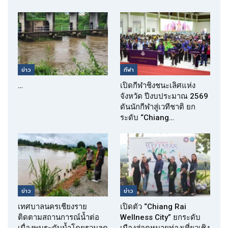
ข่าว
กีฬา
…
เปิดกีฬาชิงชนะเลิศแห่ง
จังหวัด ปีงบประมาณ 2569
ดันนักกีฬาสู่เวทีชาติ ยก
ระดับ “Chiang…
ข่าว
ข่าว
เทศบาลนครเชียงราย
เปิดตัว “Chiang Rai
ติดตามสถานการณ์น้ำต่อ
Wellness City” ยกระดับ
เนื่องพบระดับน้ำโดยรวมลด
เมืองสู่จุดหมายท่องเที่ยวเชิง