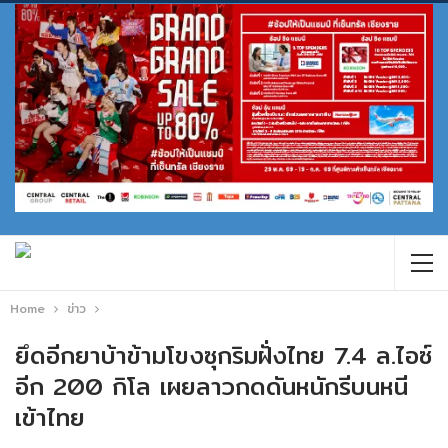
Home
ข่าว
ยึดอีกยาบ้าข้ามโขงซุกริมฝั่งไทย 7.4 ล.ไอซ์
อีก 200 กิโล เผยลาวกดดันหนักรีบนหนี
เข้าไทย