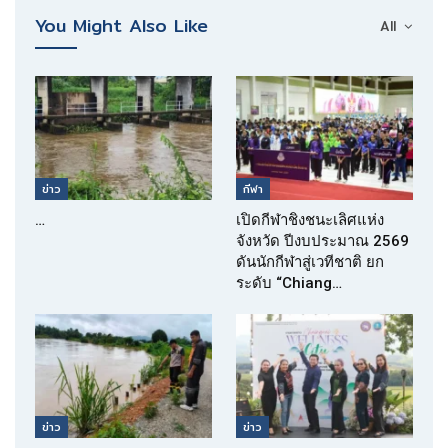
You Might Also Like
All
ข่าว
กีฬา
…
เปิดกีฬาชิงชนะเลิศแห่ง
จังหวัด ปีงบประมาณ 2569
ดันนักกีฬาสู่เวทีชาติ ยก
ระดับ “Chiang…
ข่าว
ข่าว