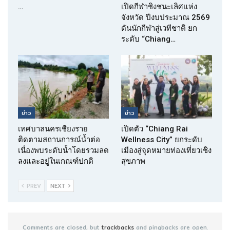
…
เปิดกีฬาชิงชนะเลิศแห่ง
จังหวัด ปีงบประมาณ 2569
ดันนักกีฬาสู่เวทีชาติ ยก
ระดับ “Chiang…
ข่าว
ข่าว
เทศบาลนครเชียงราย
เปิดตัว “Chiang Rai
ติดตามสถานการณ์น้ำต่อ
Wellness City” ยกระดับ
เนื่องพบระดับน้ำโดยรวมลด
เมืองสู่จุดหมายท่องเที่ยวเชิง
ลงและอยู่ในเกณฑ์ปกติ
สุขภาพ
PREV
NEXT
Comments are closed, but
trackbacks
and pingbacks are open.