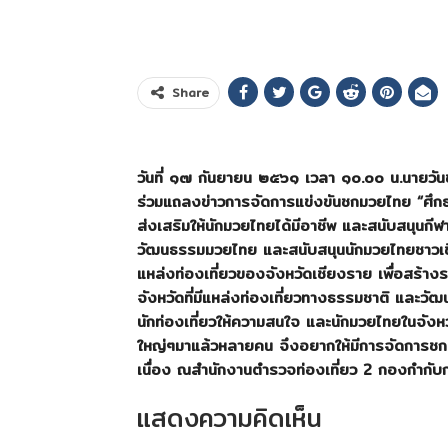
Share
วันที่ ๑๗ กันยายน ๒๕๖๑ เวลา ๑๐.๐๐ น.นายวั
ร่วมแถลงข่าว
การจัดการแข่งขันชกมวยไทย “ศึก
ส่งเสริมให้นักมวยไทยได้มีอาชีพ และสนับสนุนกีฬ
วัฒนธรรมมวยไทย และสนับสนุนนักมวยไทยชาวเชียง
แหล่งท่องเที่ยวของจังหวัดเชียงราย เพื่อสร้างราย
จังหวัดที่มีแหล่งท่องเที่ยวทางธรรมชาติ และวัฒ
นักท่องเที่ยวให้ความสนใจ และนักมวยไทยในจังหว
ใหญ่ๆมาแล้วหลายคน จึงอยากให้มีการจัดการชกม
เนื่อง
ณ
สำนักงานตำรวจท่องเที่ยว 2 กองกำกับ
แสดงความคิดเห็น