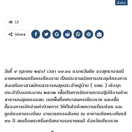
สังคม
12
Share
วันที่ ๙ ตุลาคม ๒๕๖/ เวลา ๐๙.๐๐ น.นายวันชัย จงสุทธานามณี
นายกเทศมนตรีนครเชียงราย เป็นประธานเปิดการประชุมโครงการ
ส่งเสริมอาสาสมัครสาธารณสุขประจำหมู่บ้าน ( อสม. ) เชิงรุก
ประจำปีงบประมาณ ๒๕๖๒ เพื่อเป็นการติดตามการปฏิบัติงานด้าน
สาธารณสุขของอสม. เขตพื้นที่เทศบาลนครเชียงราย และเพื่อ
ชี้แจงการเบิกจ่ายค่าป่วยการ ให้เป็นไปด้วยความเรียบร้อย และ
ถูกต้องตามระเบียบ งานเวรกรรมสังคม ณ อาคารเทิดพระเกียรติ
๙๐ ปี สมเด็จพระศรีนครินทราบรมราชชนนี จังหวัดเชียงราย