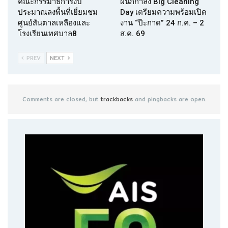
คณะกรรมาธิการงบ
ผนึกกำลัง Big Cleaning
ประมาณลงพื้นที่เยี่ยมชม
Day เตรียมความพร้อมเปิด
ศูนย์สันตาลเหลืองและ
งาน “ป๊ะกาด” 24 ก.ค. – 2
โรงเรียนเทศบาล8
ส.ค. 69
PREV
NEXT
Comments are closed, but
trackbacks
and pingbacks are open.