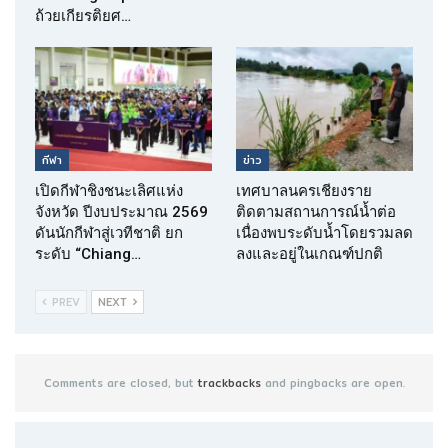
ถ้วยเกียรติยศ…
กีฬา
ข่าว
เปิดกีฬาชิงชนะเลิศแห่ง
เทศบาลนครเชียงราย
จังหวัด ปีงบประมาณ 2569
ติดตามสถานการณ์น้ำต่อ
ดันนักกีฬาสู่เวทีชาติ ยก
เนื่องพบระดับน้ำโดยรวมลด
ระดับ “Chiang…
ลงและอยู่ในเกณฑ์ปกติ
PREV
NEXT
Comments are closed, but
trackbacks
and pingbacks are open.