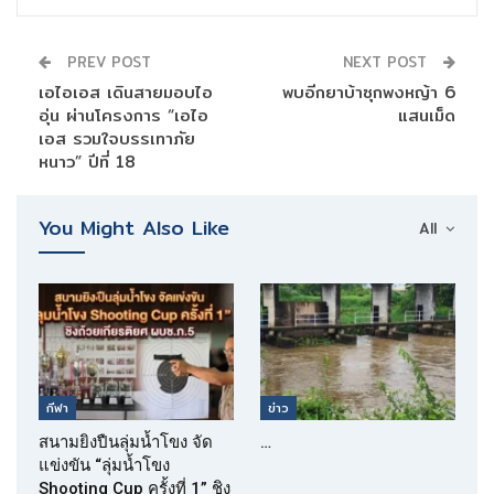
PREV POST
NEXT POST
เอไอเอส เดินสายมอบไอ
พบอีกยาบ้าซุกพงหญ้า 6
อุ่น ผ่านโครงการ “เอไอ
แสนเม็ด
เอส รวมใจบรรเทาภัย
หนาว” ปีที่ 18
You Might Also Like
All
กีฬา
ข่าว
สนามยิงปืนลุ่มน้ำโขง จัด
…
แข่งขัน “ลุ่มน้ำโขง
Shooting Cup ครั้งที่ 1” ชิง