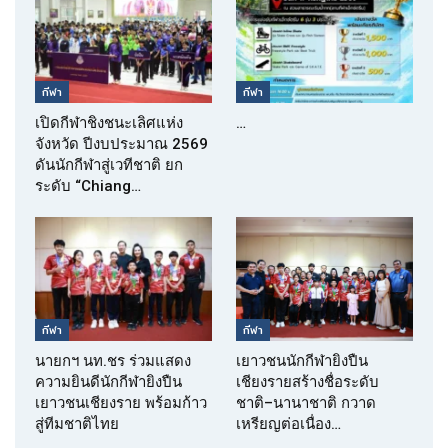
กีฬา
กีฬา
เปิดกีฬาชิงชนะเลิศแห่ง
…
จังหวัด ปีงบประมาณ 2569
ดันนักกีฬาสู่เวทีชาติ ยก
ระดับ “Chiang…
กีฬา
กีฬา
นายกฯ นท.ชร ร่วมแสดง
เยาวชนนักกีฬายิงปืน
ความยินดีนักกีฬายิงปืน
เชียงรายสร้างชื่อระดับ
เยาวชนเชียงราย พร้อมก้าว
ชาติ–นานาชาติ กวาด
สู่ทีมชาติไทย
เหรียญต่อเนื่อง…