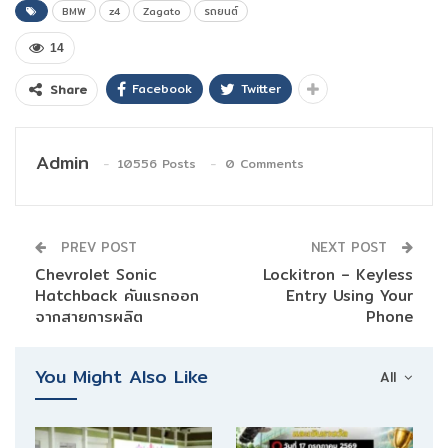
BMW
z4
Zagato
รถยนต์
14
Facebook
Twitter
Share
Admin
10556 Posts
0 Comments
PREV POST
NEXT POST
Chevrolet Sonic
Lockitron – Keyless
Hatchback คันแรกออก
Entry Using Your
จากสายการผลิต
Phone
You Might Also Like
All