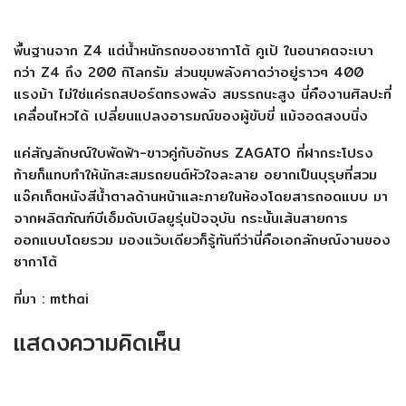
พื้นฐานจาก Z4 แต่น้ำหนักรถของซากาโต้ คูเป้ ในอนาคตจะเบา
กว่า Z4 ถึง 200 กิโลกรัม ส่วนขุมพลังคาดว่าอยู่ราวๆ 400
แรงม้า ไม่ใช่แค่รถสปอร์ตทรงพลัง สมรรถนะสูง นี่คืองานศิลปะที่
เคลื่อนไหวได้ เปลี่ยนแปลงอารมณ์ของผู้ขับขี่ แม้จอดสงบนิ่ง
แค่สัญลักษณ์ใบพัดฟ้า-ขาวคู่กับอักษร ZAGATO ที่ฝากระโปรง
ท้ายก็แทบทำให้นักสะสมรถยนต์หัวใจละลาย อยากเป็นบุรุษที่สวม
แจ๊คเก็ตหนังสีน้ำตาลด้านหน้าและภายในห้องโดยสารถอดแบบ มา
จากผลิตภัณฑ์บีเอ็มดับเบิลยูรุ่นปัจจุบัน กระนั้นเส้นสายการ
ออกแบบโดยรวม มองแว้บเดียวก็รู้ทันทีว่านี่คือเอกลักษณ์งานของ
ซากาโต้
ที่มา : mthai
แสดงความคิดเห็น