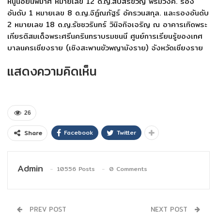
หนูน้อ
ยนพมาศ หมายเลข 12 ด.ญ.สืบสิริขวัญ พรมวงค์. รอง
อันดับ 1 หมายเลข 8 ด.ญ.จิฎ์ณภัฐร์ อัครวนสกุล. และรองอันดับ
2 หมายเลข 18 ด.ญ.รัชชวรินทร์ วินิจกิจเจริญ ณ อาคารเทิดพระ
เกียรติสมเด็จพ
ระศรีนครินทราบรมชนนี ศูนย์การเรียนรู้ของเทศ
บาลน
ครเชียงราย (เชิงสะพานขัวพญามังราย) จังหวัดเชียงราย
แสดงความคิดเห็น
26
Facebook
Twitter
Share
Admin
10556 Posts
0 Comments
PREV POST
NEXT POST