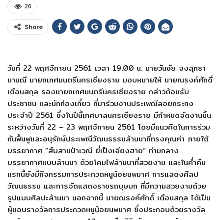
26
Share
วันที่ 22 พฤศจิกายน 2561 เวลา 19.00 น. นายวันชัย จงสุทธา
นามณี นายกเทศมนตรีนครเชียงราย มอบหมายให้ นายณรงค์ศักดิ์
เตือนสกุล รองนายกเทศมนตรีนครเชียงราย
กล่าวต้อนรับ
ประชาชน และนักท่องเที่ยว ที่มาร่วมงานประเพณีลอยกระท
ง
ประจำปี 2561 ซึ่งในปีนี้เทศบาลนครเชียงร
าย มีกำหนดจัดงานขึ้น
ระหว่างวั
นที่ 22 – 23 พฤศจิกายน 2561 โดยมีแนวคิดในการร่วม
กันฟื้
นฟูและอนุรักษ์ประเพณีวัฒนธ
รรมล้านนาที่ทรงคุณค่า ภายใต้
บรรยากาศ “
สืบสานป๋าเวณี ยี่เป็งเจียงฮาย” ท่ามกลาง
บรรยากาศแบบล้านนา ด้วยโคมไฟล้านนาที่สวยงาม และในค่ำคืน
แรกนี้ยังมีกิจก
รรมการประกวดหนูน้อยนพมาศ การแสดงศิลป
วัฒนธรรม และการจัดแสดงราชรถบุษบก ที่มีความสวยงามด้วย
รูปแบบศ
ิลปะล้านนา นอกจากนี้ นายณรงค์ศักดิ์ เตือนสกุล ได้เป็น
ผู้มอบรางวัลการประก
วดหนูน้อยนพมาศ ซึ่งประกอบด้วยรางวัล