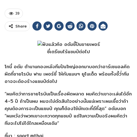
39
Share
โทนี่ อดัม ตำนานกองหลังทีมปืนใหญ่ออกมาบอกว่าอาร์เซนอลคิด
ผิดที่ขายโรบิน ฟาน เพอร์ซี่ ให้กับแมนฯ ยูไนเต็ด พร้อมทั้งชี้ว่่าทีม
อาจจะต้องร้างแชมป์ต่อไป
“ผมคิดว่าการขายโรบินเป็นเรื่องผิดพลาด ผมคิดว่าเขาจะเล่นได้อีก
4-5 ปี ถ้าเป็นผม ผมจะไม่ตัดสินใจอย่างนั้นแน่เพราะผมเชื่อว่าถ้า
คุณต้องการจะเป็นแชมป์ คุณก็ต้องใช้นักเตะที่ดีที่สุด” อดัมบอก
“ผมหวังว่าพวกเขาจะกวาดทุกแชมป์ แต่ในความเป็นจริงผมคิดว่า
ทีมจะไปไม่ได้ไกลเหมือนเดิม”
ที่มา : sport.mthai