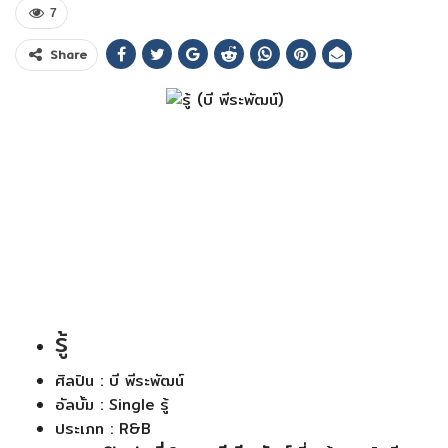
7
Share
รู้
ศิลปิน : บี พีระพัฒน์
อัลบั้ม : Single รู้
ประเภท : R&B