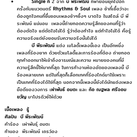
Single ที่
2 จาก
บี พีระพัฒน์
ที่พาย้อนยุคไปอีก
ครั้งกับแนวดนตรี
Rhythms & Soul
เพลง ช้าที่เชื่อว่าจะ
ต้องถูกใจคนที่ชื่นชอบเพลงช้าๆซึ้งๆ บาดใจ ในสไตล์ บี พี
ระพัฒน์ แน่นอน เพลงนี้ถ่ายทอดความรู้สึกของคนที่รู้ว่า
ต้องตัดใจ แต่ตัดใจไม่ได้ รู้ว่าต้องทำใจ แต่ทำใจไม่ได้ คือรู้
ความจริงแต่ยังยอมรับความจริงนั้นไม่ได้
บี พีระพัฒน์
แต่ง เมโลดี้เพลงนี้เอง เป็นอีกหนึ่ง
เพลงที่ร้องยาก ด้วยตัวเมโลดี้และการร้องที่ต้อง ถ่ายทอด
ทุกคำออกมาให้เข้าถึงอารมณ์และความ หมายของคนที่มี
ความรู้สึกนี้ให้มากที่สุด ในการทำงานห้องอัดของเพลงนี้ บี
ร้องหลายเทค แต่ในที่สุดก็เลือกเทคที่ร้องไกด์มาใช้เพราะ
เป็นเทคที่ร้องได้ใช่ที่สุด นอกจากนี้เพลงนี้ยังได้นักแต่งเพลง
มือดีของวงการ เ
ผ่าพันธ์ อมตะ
และ
ก้อ ณฐพล ศรีจอม
ขวัญ
มาโปรดิวซ์ให้ด้วย
เนื้อเพลง รู้
ศิลปิน บี พีระพัฒน์
คำร้อง เผ่าพันธุ์ อมตะ
ทำนอง พีระพัฒน์ เถรว่อง