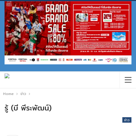
Home
ข่าว
รู้ (บี พีระพัฒน์)
ข่าว