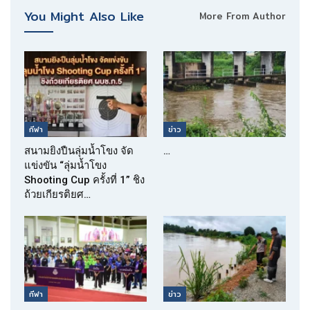
You Might Also Like
More From Author
กีฬา
ข่าว
สนามยิงปืนลุ่มน้ำโขง จัด
…
แข่งขัน “ลุ่มน้ำโขง
Shooting Cup ครั้งที่ 1” ชิง
ถ้วยเกียรติยศ…
กีฬา
ข่าว