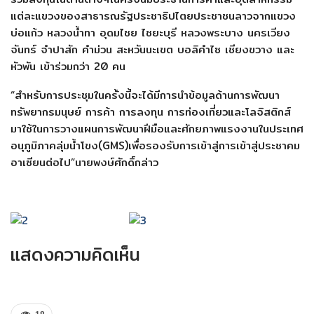
แต่ละแขวงของสาธารณรัฐประชาธิปไตยประชาชนลาวจากแขวง
บ่อแก้ว หลวงน้ำทา อุดมไชย ไชยะบุรี หลวงพระบาง นครเวียง
จันทร์ จำปาสัก คำม่วน สะหวันนะเขต บอลิคำไซ เชียงขวาง และ
หัวพัน เข้าร่วมกว่า 20 คน
“สำหรับการประชุมในครั้งนี้จะได้มีการนำข้อมูลด้านการพัฒนา
ทรัพยากรมนุษย์ การค้า การลงทุน การท่องเที่ยวและโลจิสติกส์
มาใช้ในการวางแผนการพัฒนาฝีมือและศักยภาพแรงงานในประเทศ
อนุภูมิภาคลุ่มน้ำโขง(GMS)เพื่อรองรับการเข้าสู่การเข้าสู่ประชาคม
อาเซียนต่อไป”นายพงษ์ศักดิ์กล่าว
แสดงความคิดเห็น