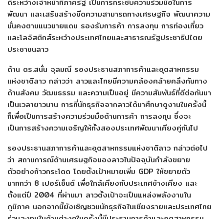
ดีระหว่างเจ้าหน้าที่ภาครัฐ เป็นการกระชับความร่วมมือในการ
พัฒนา และเสริมสร้างขีดความสามารถทางเศรษฐกิจ พัฒนาความ
มั่นคงตามแนวชายแดน รองรับการค้า การลงทุน การท่องเที่ยว
และโลจิสติกส์ระหว่างประเทศไทยและสาธารณรัฐประชาธิปไตย
ประชาชนลาว
ด้าน ดร.สนั่น จุลมณี รองประธานสภาการค้าและอุตสาหกรรม
แห่งชาติลาว กล่าวว่า ลาวและไทยมีความคล้องคล้ายคลึงกันทาง
ด้านสังคม วัฒนธรรม และความเป็นอยู่ มีความสัมพันธ์ที่ดีต่อกันมา
เป็นเวลายาวนาน การที่นักธุรกิจจากลาวได้มาศึกษาดูงานในครั้งนี้
ก็เพื่อเป็นการสร้างความร่วมมือด้านการค้า การลงทุน ซึ่งจะ
เป็นการสร้างความเจริญให้ทั้งสองประเทศพัฒนาเคียงคู่กันไป
รองประธานสภาการค้าและอุตสาหกรรมแห่งชาติลาว กล่าวต่อไป
ว่า สถานการณ์ด้านเศรษฐกิจของลาวในปัจจุบันกำลังขยาย
ตัวอย่างก้าวกระโดด โดยตั้งเป้าหมายเพิ่ม GDP ให้ขยายตัว
มากกว่า 8 เปอร์เซ็นต์ เพื่อใกล้เคียงกับประเทศข้างเคียง และ
ตั้งแต่ปี 2004 ที่ผ่านมา ลาวตั้งเป้าจะเป็นแหล่งพลังงานใน
ภูมิภาค นอกจากนี้ยังเชิญชวนนักธุรกิจในเชียงรายและประเทศไทย
ร่วมลงทุนในด้านต่างๆในครั้งนี้มีประธานการค้าและอุตสาหกรรม