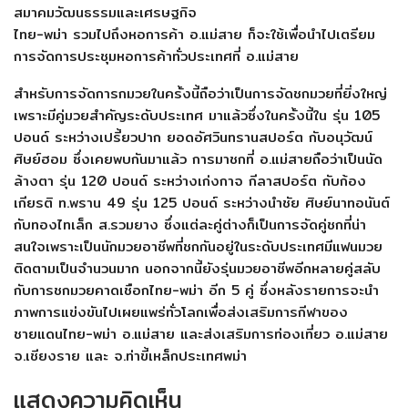
สมาคมวัฒนธรรมและเศรษฐกิจ
ไทย-พม่า รวมไปถึงหอการค้า อ.แม่สาย ก็จะใช้เพื่อนำไปเตรียม
การจัดการประชุมหอการค้าทั่วประเทศที่ อ.แม่สาย
สำหรับการจัดการกมวยในครั้งนี้ถือว่าเป็นการจัดชกมวยที่ยิ่งใหญ่
เพราะมีคู่มวยสำคัญระดับประเทศ มาแล้วซึ่งในครั้งนี้ใน รุ่น 105
ปอนด์ ระหว่างเปรี้ยวปาก ยอดอัศวินทรานสปอร์ต กับอนุวัฒน์
ศิษย์ฮอม ซึ่งเคยพบกันมาแล้ว การมาชกที่ อ.แม่สายถือว่าเป็นนัด
ล้างตา รุ่น 120 ปอนด์ ระหว่างเก่งกาจ กีลาสปอร์ต กับก้อง
เกียรติ ท.พราน 49 รุ่น 125 ปอนด์ ระหว่างนำชัย ศิษย์นาทอนันต์
กับทองไทเล็ก ส.รวมยาง ซึ่งแต่ละคู่ต่างก็เป็นการจัดคู่ชกที่น่า
สนใจเพราะเป็นนักมวยอาชีพที่ชกกันอยู่ในระดับประเทศมีแฟนมวย
ติดตามเป็นจำนวนมาก นอกจากนี้ยังรุ่นมวยอาชีพอีกหลายคู่สลับ
กับการชกมวยคาดเชือกไทย-พม่า อีก 5 คู่ ซึ่งหลังรายการจะนำ
ภาพการแข่งขันไปเผยแพร่ทั่วโลกเพื่อส่งเสริมการกีฬาของ
ชายแดนไทย-พม่า อ.แม่สาย และส่งเสริมการท่องเที่ยว อ.แม่สาย
จ.เชียงราย และ จ.ท่าขี้เหล็กประเทศพม่า
แสดงความคิดเห็น