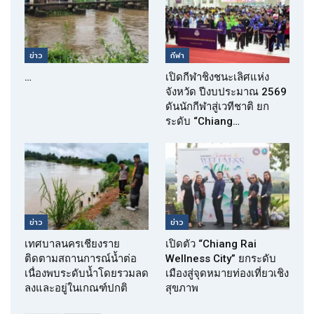
ข่าว
กีฬา
…
เปิดกีฬาชิงชนะเลิศแห่ง
จังหวัด ปีงบประมาณ 2569
ดันนักกีฬาสู่เวทีชาติ ยก
ระดับ “Chiang…
ข่าว
ข่าว
เทศบาลนครเชียงราย
เปิดตัว “Chiang Rai
ติดตามสถานการณ์น้ำต่อ
Wellness City” ยกระดับ
เนื่องพบระดับน้ำโดยรวมลด
เมืองสู่จุดหมายท่องเที่ยวเชิง
ลงและอยู่ในเกณฑ์ปกติ
สุขภาพ