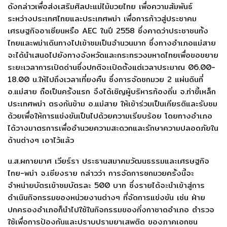
ดังกล่าวเพื่อส่งเสริมศิลปะแม่ไม้มวยไทย เพื่อความสัมพันธ์
ระหว่างประเทศไทยและประเทศพม่า เพื่อการก้าวสู่ประชาคม
เศรษฐกิจอาเซียนหรือ AEC ในปี 2558 ซึ่งคาดว่าประชาชนทั้ง
ไทยและพม่าเดินทางไปเข้าชมเป็นจำนวนมาก ซึ่งทางอำเภอแม่สาย
จะได้นำเสนอไปยังทางจังหวัดและกระทรวงมหาดไทยเพื่อขอขยาย
ระยะเวลาการเปิดด่านซึ่งปกติจะเปิดตั้งแต่เวลาประมาณ 06.00-
18.00 น.ให้ไปถึงเวลาเที่ยงคืน ซึ่งการจัดชกมวย 2 แผ่นดินที่
อ.แม่สาย ถือเป็นครั้งแรก จึงได้เชิญผู้บริหารท้องถิ่น จ.ท่าขี้เหล็ก
ประเทศพม่า ตรงกันข้าม อ.แม่สาย ให้เข้าร่วมเป็นเกียรติและรับชม
ด้วยเพื่อให้การแข่งขันเป็นไปด้วยความเรียบร้อย โดยทางอำเภอ
ได้วางมาตรการเพื่ออำนวยความสะดวกและรักษาความปลอดภัยใน
ด้านต่างๆ เอาไว้แล้ว
น.ส.ผกายมาศ เวียร์รา ประธานสมาคมวัฒนธรรมและเศรษฐกิจ
ไทย-พม่า จ.เชียงราย กล่าวว่า การจัดการชกมวยครั้งนี้จะ
จำหน่ายบัตรเข้าชมบัตรละ 500 บาท ซึ่งรายได้จะนำเข้าสู่การ
ดำเนินกิจกรรมของหน่วยงานต่างๆ ที่จัดการแข่งขัน เช่น ฝ่าย
ปกครองอำเภอก็นำไปใช้ในกิจกรรมของกิ่งกาชาดอำเภอ ตำรวจ
ใช้เพื่อการป้องกันและปราบปรามยาเสพติด ของภาคเอกชน