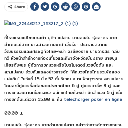
Share
ที่โรงแรมแม่โขงเดลต้า บูติก แม่สาย นายสมชัย รุ่งสาคร นาย
อำเภอแม่สาย นางสาวผกายมาศ เวียร์รา ประธานสมาคม
วัฒนธรรมและเศรษฐกิจไทย-พม่า จ.เชียงราย นายไกรสร กลับ
ทวี หัวหน้าสำนักงานท่องเที่ยวและกีฬาจังหวัดเชียงราย นายชุน
เกียรติเพชร ผู้จัดการชกมวยหรือโปรโมเตอร์มวยชื่อดัง และ
สภ.แม่สาย ร่วมกันแถลงข่าวการจัด “ศึกมวยไทยไทยรวมใจสอง
แผ่นดิน” ในวันที่ 15 มี.ค.57 ที่บริเวณ สนามฝึกยุวรรณ สภ.แม่สาย
โดยจะมีคู่มวยชื่อดังของประเทศไทย 6 คู่ คู่มวยอาชีพ 8 คู่ และ
การชกมวยคาดเชือกระหว่างนักชกไทยกับพม่า อีกจำนวน 5 คู่ เริ่ม
การชกตั้งแต่เวลา 15.00 น. ถึง
telecharger poker en ligne
00.00 น.
นายสมชัย รุ่งสาคร นายอำเภอแม่สาย กล่าวว่าการจัดการชกมวย