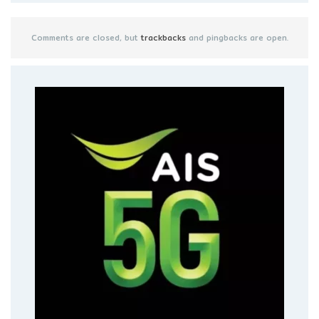
Comments are closed, but
trackbacks
and pingbacks are open.