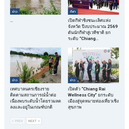
ข่าว
กีฬา
…
เปิดกีฬาชิงชนะเลิศแห่ง
จังหวัด ปีงบประมาณ 2569
ดันนักกีฬาสู่เวทีชาติ ยก
ระดับ “Chiang…
ข่าว
ข่าว
เทศบาลนครเชียงราย
เปิดตัว “Chiang Rai
ติดตามสถานการณ์น้ำต่อ
Wellness City” ยกระดับ
เนื่องพบระดับน้ำโดยรวมลด
เมืองสู่จุดหมายท่องเที่ยวเชิง
ลงและอยู่ในเกณฑ์ปกติ
สุขภาพ
PREV
NEXT