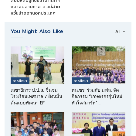
สอบหลังถูกขนมาจากภาค
กลางปลายทาง อ.แม่สาย
หวั่นนำออกนอกประเทศ
You Might Also Like
All
การศึกษา
การศึกษา
เลขาธิการ ป.ป.ส. ชื่นชม
ทน.ชร. ร่วมกับ มฟล. จัด
โรงเรียนเทศบาล 7 ฝั่งหมิ่น
กิจกรรม “เกษตรกรรุ่นใหม่
ต้นแบบพัฒนา EF
หัวใจสมาร์ท”…