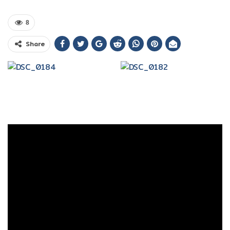
8
Share