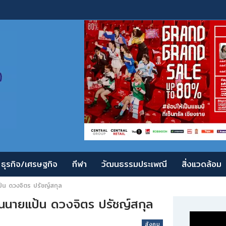
ธุรกิจ/เศรษฐกิจ
กีฬา
วัฒนธรรมประเพณี
สิ่งแวดล้อม
้น ดวงจิตร ปรัชญ์สกุล
ุณนายแป้น ดวงจิตร ปรัชญ์สกุล
สังคม