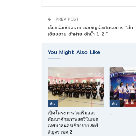
PREV POST
เซ็นทรัลเชียงราย ขอเชิญร่วมโครงการ “ฮัก
เจียงฮาย ฮักฝาย ฮักน้ำ ปี 2 ”
You Might Also Like
ข่าว
ข่าว
เปิดโครงการส่งเสริมและ
…
พัฒนาศักยภาพสตรีในเขต
เทศบาลนครเชียงราย สตรี
สัญจร เขต 2