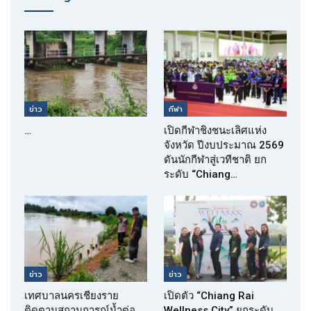
ข่าว
กีฬา
…
เปิดกีฬาชิงชนะเลิศแห่ง
จังหวัด ปีงบประมาณ 2569
ดันนักกีฬาสู่เวทีชาติ ยก
ระดับ “Chiang…
ข่าว
ข่าว
เทศบาลนครเชียงราย
เปิดตัว “Chiang Rai
ติดตามสถานการณ์น้ำต่อ
Wellness City” ยกระดับ