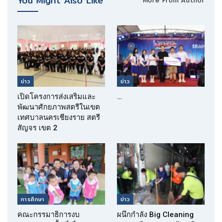
You Might Also Like
More From Author
ข่าว
ข่าว
เปิดโครงการส่งเสริมและ
…
พัฒนาศักยภาพสตรีในเขต
เทศบาลนครเชียงราย สตรี
สัญจร เขต 2
การศึกษา
ข่าว
คณะกรรมาธิการงบ
ผนึกกำลัง Big Cleaning