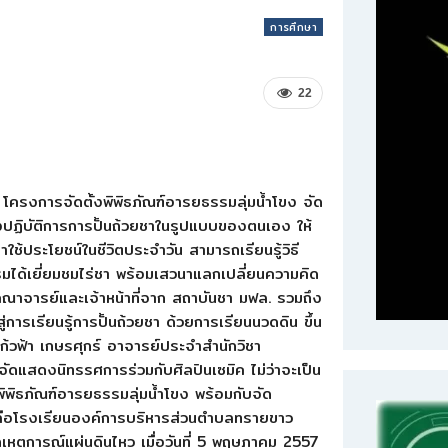
การศึกษา
22
ย โครงการจัดตั้งพิพิธภัณฑ์อารยธรรมลุ่มน้ำโขง จัด
ปฏิบัติการการปั้นถ้วยชาในรูปแบบของตนเอง ให้
มาใช้ประโยชน์ในชีวิตประจำวัน สามารถเรียนรู้วิธี
กรรมได้เยี่ยมชมไร่ชา พร้อมเสวนาแลกเปลี่ยนความคิด
ับคณาจารย์และเจ้าหน้าที่จาก สถาบันชา มฟล. รวมถึง
่การเรียนรู้การปั้นถ้วยชา ด้วยการเรียนนวดดิน ขึ้น
ก้วฟ้า เกษรศุกร์ อาจารย์ประจำสำนักวิชา
ัดแสดงนิทรรศการร่วมกับศิลปินเซมิค ไม่ว่าจะเป็น
ิพิธภัณฑ์อารยธรรมลุ่มน้ำโขง พร้อมกับจัด
หลือโรงเรียนองค์การบริหารส่วนตำบลทรายขาว
ากเหตุการณ์แผ่นดินไหว เมื่อวันที่ 5 พฤษภาคม 2557