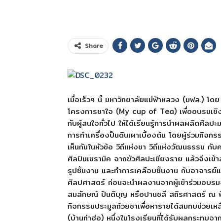
Share
เมื่อเร็วๆ นี้ มหาวิทยาลัยแม่ฟ้าหลวง (มฟล.) โด
โครงการชาใจ (My cup of Tea) เพื่ออบรมเชิง
กับผู้สนใจทั่วไป ให้ได้เรียนรู้การนำผลผลิตศิลปะ
การทำเครื่องปั้นดินเผาเบื้องต้น โดยผู้ร่วมกิจ
เห็นกันในหัวข้อ วิถีแห่งชา วิถีแห่งวัฒนธรรม ก
ศิลปินเซรามิค จากขัวศิลปะเชียงราย แล้วจึงเข้าสู
รูปชิ้นงาน และทำการเคลือบชิ้นงาน กับอาจารย์แ
ศิลปศาสตร์ ก่อนจะนำผลงานจากผู้เข้าร่วมอบรมจ
สมลักษณ์ ปันติบุญ หรือปานชลี สถิรศาสตร์ ณ พ
กิจกรรมประมูลถ้วยชาเพื่อหารายได้สมทบช่วยเ
(บ้านท่าฮ่อ) หนึ่งในโรงเรียนที่ได้รับผลกระทบจ