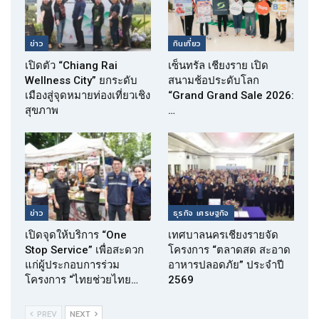
ข่าว
กินเที่ยว
เปิดตัว “Chiang Rai
เซ็นทรัล เชียงราย เปิด
Wellness City” ยกระดับ
สนามช้อประดับโลก
เมืองสู่จุดหมายท่องเที่ยวเชิง
“Grand Grand Sale 2026:
สุขภาพ
…
ข่าว
ธุรกิจ เศรษฐกิจ
เปิดจุดให้บริการ “One
เทศบาลนครเชียงรายจัด
Stop Service” เพื่อสะดวก
โครงการ “ตลาดสด สะอาด
แก่ผู้ประกอบการร่วม
อาหารปลอดภัย” ประจำปี
โครงการ “ไทยช่วยไทย…
2569
PREV
NEXT