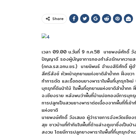
Share
เวลา 09.00 น.วันที่ 9 ก.ค.58 นายพงษ์ศักดิ์ วั
ปัญญาดี รองผู้บัญชาการกองกำลังรักษาความส
(กกล.รส.จทบ.ชร.) นายนิพนธ์ จำนงสิริศักดิ์ ผู้อำ
สีศรีสังข์ หัวหน้าอุทยานแห่งชาติลำน้ำกก ฝั่งขว
ทำการตัด และรื้อถอนยางพาราในพื้นที่บุกรุกให
บุกรุกที่ดินป่าไม้ ในพื้นที่อุทยานแห่งชาติลำน้ำกก
จ.เชียงราย หลังพบว่าพื้นที่บ้านบ่อทองมีการบุกร
การปลูกเป็นสวนยางพาราต่อเนื่องจากพื้นที่ที่เข้
แห่งชาติ
นายพงษ์ศักดิ์ วังเสมอ ผู้ว่าราชการจังหวัดเชียง
สุข ชาวบ้านที่ทำกินในพื้นที่ด้านล่างภูเขาซึ่งเป็น
สงวน โดยมีการปลูกยางพาราในพื้นที่ที่บุกรุกจำ