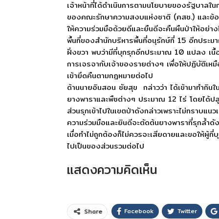
เจ้าหน้าที่ได้ดำเนินการตามนโยบายของรัฐบาลใน
ของคณะรักษาความสงบแห่งชาติ (คสช.) และข้อสั่งก
ให้ความร่วมมือด้วยดีและยืนดีจะคืนผืนป่าให้อย่างไม่
พื้นที่ของสำนักบริหารพื้นที่อนุรักษ์ที่ 15 อีก
ฝั่งขวา พบว่ามีที่บุกรุกอีกประมาณ 10 แปลง เนื้อท
การเจรจากับเจ้าของรายต่างๆ เพื่อให้ปฏิบัติเหมื
เข้ายึดคืนตามกฎหมายต่อไป
ด้านนายอินสอน ชัยสุข กล่าวว่า ได้เข้ามาทำกินใ
ยางพาราและพืชต่างๆ ประมาณ 12 ไร่ โดยได้ปลูกต้
ส่วนรุกเข้าไปในเขตป่าดังกล่าวเพราะไม่ทราบแนวเขตท
ความร่วมมือและยินดีจะตัดต้นยางพาราที่รุกล้ำดั
เมื่อทำไม่ถูกต้องก็ไม่ควรจะเสียดายและขอให้ผู้ที่บ
ไปเป็นของส่วนรวมต่อไป
แสดงความคิดเห็น
Facebook
Twitter
Share