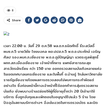
8
Share
เวลา 22.00 น. วันที่ 29 ต.ค.58 พล.ต.ท.ธนิตศักดิ์ ธีระสวัสดิ์
ผบช.ภ.5 นายวิชัย ไชยมงคล ผอ.ปปส.ภ.5 พ.ต.อ.ประทักษ์ เจริญ
ศิลป รอง.ผบก.ภ.เชียงราย พ.ต.อ.ภูมิปัญญ์ญา นวตระกูลพิสุทธิ์
ผกก.สภ.เมืองเชียงราย เจ้าหน้าที่ทหาร แพทย์สาธารณะสุข
สารวัตรนักเรียน กว่า 150 นาย ออกตรวจสถานบันเทิงหลายแห่ง
ในเขตเทศบาลนครเชียงราย และในพื้นที่ ต.บ้านดู่ ใกล้มหาวิทยาลัย
ราชภัฏเชียงรายโดยผลการตรวจสอบไม่พบการกระทำผิดแต่
อย่างใด ซึ่งก่อนหน้านี้ทางเจ้าหน้าที่ได้ออกทำการสุ่มตรวจสถาน
บันเทิง ยังพบบางร้านปล่อยให้ผู้ที่มีอายุต่ำกว่า 20 ปีเข้ามาใช้
บริการ ซึ่งถูกจับกุมและเพิกถอนใบอนุญาติไปแล้ว 5 ร้าน โดย
ปัจจุบันสถานบริการต่างๆ จึงเข้มงวดในการตรวจบัตร และปิด