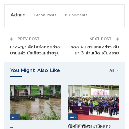
Admin
10556 Posts
0 Comments
PREV POST
NEXT POST
นางพญาเสือโคร่งดอยช้าง
รอง ผบ.ตร.แถลงข่าว จับ
บานแล้ว นักเที่ยวแห่ถ่ายรูป
ยา 3 ล้านเม็ด เชียงราย
You Might Also Like
All
ข่าว
กีฬา
…
เปิดกีฬาชิงชนะเลิศแห่ง