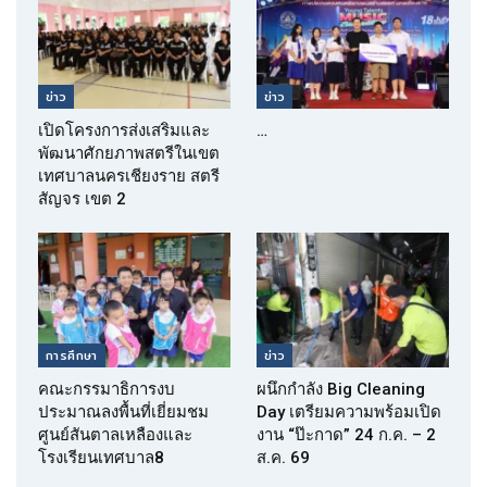
ข่าว
ข่าว
เปิดโครงการส่งเสริมและ
…
พัฒนาศักยภาพสตรีในเขต
เทศบาลนครเชียงราย สตรี
สัญจร เขต 2
การศึกษา
ข่าว
คณะกรรมาธิการงบ
ผนึกกำลัง Big Cleaning
ประมาณลงพื้นที่เยี่ยมชม
Day เตรียมความพร้อมเปิด
ศูนย์สันตาลเหลืองและ
งาน “ป๊ะกาด” 24 ก.ค. – 2
โรงเรียนเทศบาล8
ส.ค. 69