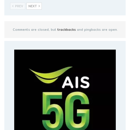
PREV
NEXT
Comments are closed, but
trackbacks
and pingbacks are open.