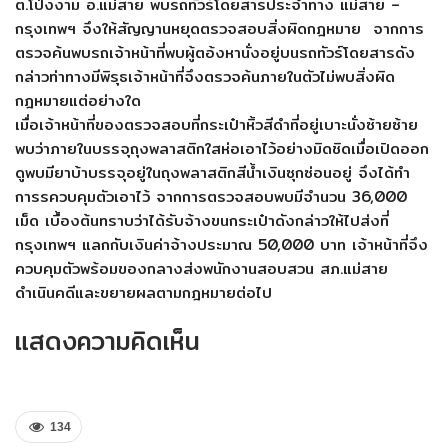
ต.โป่งงาม อ.แม่สาย พบรถทัวร์โดยสารประจำทาง แม่สาย –
กรุงเทพฯ จึงให้สัญญานหยุดตรวจสอบสิ่งผิดกฎหมาย จากการ
ตรวจค้นพบรถเจ้าหน้าที่พบผู้ตอ้งหานั่งอยู่บนรถทัวร์โดยสารดัง
กล่าวท่าทางมีพิรุธเจ้าหน้าที่จึงตรวจค้นภายในตัวไม่พบสิ่งผิด
กฎหมายแต่อย่างใด
เมื่อเจ้าหน้าที่ของตรวจสอบที่กระเป๋าหิ้วสีดำที่อยู่เบาะนั่งซ้ายซ้าย
พบว่าภายในบรรจุถุงพลาสติกใสห่อเอาไว้อย่างมิดชิดเมื่อเปิดออก
ดูพบมียาบ้าบรรจุอยู่ในถุงพลาสติกสีน้ำเงินซุกซ่อนอยู่ จึงได้ทำ
การรควบคุมตัวเอาไว้ จากการตรวจสอบพบมีจำนวน 36,000
เม็ด เบื้องต้นทราบว่าได้รับจ้างขนกระเป๋าดังกล่าวให้ไปส่งที่
กรุงเทพฯ แลกกับเงินค่าจ้างประมาณ 50,000 บาท เจ้าหน้าที่จึง
ควบคุมตัวพร้อมของกลางส่งพนักงานสอบสวน สภ.แม่สาย
ดำเนินคดีและขยายผลตามกฎหมายต่อไป
แสดงความคิดเห็น
134