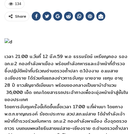
134
Share
เวลา 21.00 น.วันที่ 12 มี.ค.59 พ.อ ธรรมรัตน์ เหรียญทอง รอง
ฉก.ม.2 กองกำลังผาเมือง พร้อมกำลังทหารและเจ้าหน้าที่ตำรวจ
ซึ่งปฏิบัติหน้าที่บริเวณด่านตรวจถ้ำปลา ต.โป่งงาม อ.แมสาย
จ.เชียงราย ได้ร่วมกันแถลงข่าวการจับกุม นายจาย เยทุน อายุ
28 ปี ชาวสัญชาติเมียนมา พร้อมของกลางเป็นยาบ้าจำนวน
36,000 เม็ด ขณะโดยสารรถประจำทางเพื่อจะมุ่งหน้าเข้าสู่ชั้นใน
ของประเทศ
โดยการจับกุมครั้งนี้เกิดขึ้นเมื่อเวลา 17.00 น.ที่ผ่านมา โดยทาง
พ.ต.ท.ชาญณรงค์ รัชตะประทาน สวป.สภ.แม่สาย ได้นำกำลังเจ้า
หน้าที่ตำรวจร่วมกับทหาร ฉก.ม.2 กองกำลังผาเมือง ตั้งจุดตรวจ
ถาวร บนถนนพหลโยธินสายแม่สาย-เชียงราย ต.ด่านตรวจถ้ำปลา