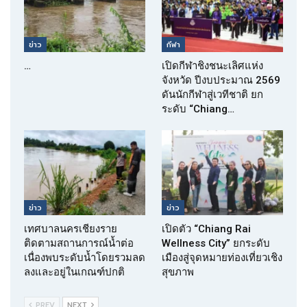
ข่าว
กีฬา
…
เปิดกีฬาชิงชนะเลิศแห่ง
จังหวัด ปีงบประมาณ 2569
ดันนักกีฬาสู่เวทีชาติ ยก
ระดับ “Chiang…
ข่าว
ข่าว
เทศบาลนครเชียงราย
เปิดตัว “Chiang Rai
ติดตามสถานการณ์น้ำต่อ
Wellness City” ยกระดับ
เนื่องพบระดับน้ำโดยรวมลด
เมืองสู่จุดหมายท่องเที่ยวเชิง
ลงและอยู่ในเกณฑ์ปกติ
สุขภาพ
PREV
NEXT