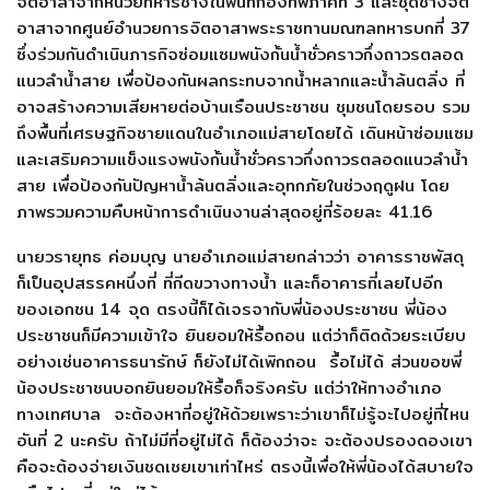
จิตอาสาจากหน่วยทหารช่างในพื้นที่กองทัพภาคที่ 3 และชุดช่างจิต
อาสาจากศูนย์อำนวยการจิตอาสาพระราชทานมณฑลทหารบกที่ 37
ซึ่งร่วมกันดำเนินภารกิจซ่อมแซมพนังกั้นน้ำชั่วคราวกึ่งถาวรตลอด
แนวลำน้ำสาย เพื่อป้องกันผลกระทบจากน้ำหลากและน้ำล้นตลิ่ง ที่
อาจสร้างความเสียหายต่อบ้านเรือนประชาชน ชุมชนโดยรอบ รวม
ถึงพื้นที่เศรษฐกิจชายแดนในอำเภอแม่สายโดยได้ เดินหน้าซ่อมแซม
และเสริมความแข็งแรงพนังกั้นน้ำชั่วคราวกึ่งถาวรตลอดแนวลำน้ำ
สาย เพื่อป้องกันปัญหาน้ำล้นตลิ่งและอุทกภัยในช่วงฤดูฝน โดย
ภาพรวมความคืบหน้าการดำเนินงานล่าสุดอยู่ที่ร้อยละ 41.16
นายวรายุทธ ค่อมบุญ นายอำเภอแม่สายกล่าวว่า อาคารราชพัสดุ
ก็เป็นอุปสรรคหนึ่งที่ ที่กีดขวางทางน้ำ และก็อาคารที่เลยไปอีก
ของเอกชน 14 จุด ตรงนี้ก็ได้เจรจากับพี่น้องประชาชน พี่น้อง
ประชาชนก็มีความเข้าใจ ยินยอมให้รื้อถอน แต่ว่าก็ติดด้วยระเบียบ
อย่างเช่นอาคารธนารักษ์ ก็ยังไม่ได้เพิกถอน รื้อไม่ได้ ส่วนขอฃพี่
น้องประชาชนบอกยินยอมให้รื้อก็จริงครับ แต่ว่าให้ทางอำเภอ
ทางเทศบาล จะต้องหาที่อยู่ให้ด้วยเพราะว่าเขาก็ไม่รู้จะไปอยู่ที่ไหน
อันที่ 2 นะครับ ถ้าไม่มีที่อยู่ไม่ได้ ก็ต้องว่าจะ จะต้องปรองดองเขา
คือจะต้องจ่ายเงินชดเชยเขาเท่าไหร่ ตรงนี้เพื่อให้พี่น้องได้สบายใจ