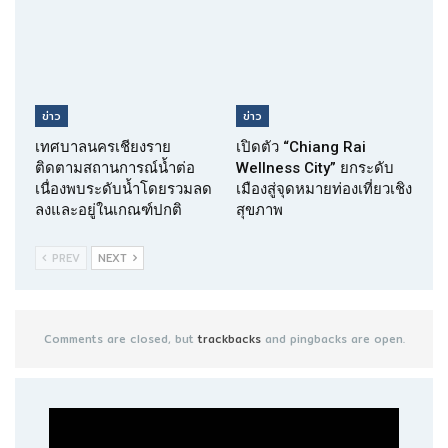
ข่าว
ข่าว
เทศบาลนครเชียงราย
เปิดตัว “Chiang Rai
ติดตามสถานการณ์น้ำต่อ
Wellness City” ยกระดับ
เนื่องพบระดับน้ำโดยรวมลด
เมืองสู่จุดหมายท่องเที่ยวเชิง
ลงและอยู่ในเกณฑ์ปกติ
สุขภาพ
PREV
NEXT
Comments are closed, but
trackbacks
and pingbacks are open.