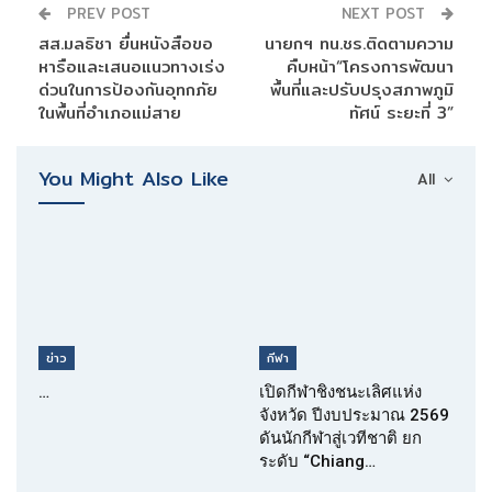
PREV POST
NEXT POST
สส.มลธิชา ยื่นหนังสือขอ
นายกฯ ทน.ชร.ติดตามความ
หารือและเสนอแนวทางเร่ง
คืบหน้า“โครงการพัฒนา
ด่วนในการป้องกันอุทกภัย
พื้นที่และปรับปรุงสภาพภูมิ
ในพื้นที่อำเภอแม่สาย
ทัศน์ ระยะที่ 3”
You Might Also Like
All
ข่าว
กีฬา
…
เปิดกีฬาชิงชนะเลิศแห่ง
จังหวัด ปีงบประมาณ 2569
ดันนักกีฬาสู่เวทีชาติ ยก
ระดับ “Chiang…