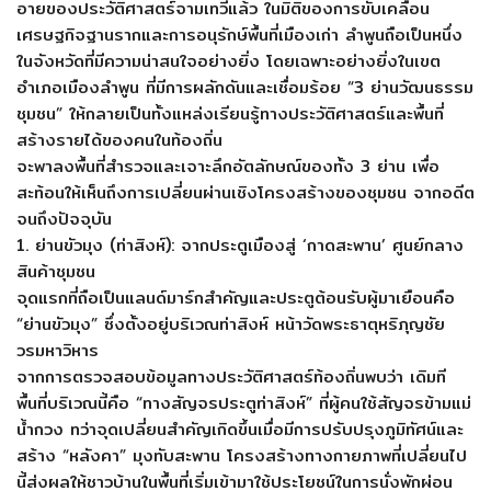
อายของประวัติศาสตร์จามเทวีแล้ว ในมิติของการขับเคลื่อน
เศรษฐกิจฐานรากและการอนุรักษ์พื้นที่เมืองเก่า ลำพูนถือเป็นหนึ่ง
ในจังหวัดที่มีความน่าสนใจอย่างยิ่ง โดยเฉพาะอย่างยิ่งในเขต
อำเภอเมืองลำพูน ที่มีการผลักดันและเชื่อมร้อย “3 ย่านวัฒนธรรม
ชุมชน” ให้กลายเป็นทั้งแหล่งเรียนรู้ทางประวัติศาสตร์และพื้นที่
สร้างรายได้ของคนในท้องถิ่น
จะพาลงพื้นที่สำรวจและเจาะลึกอัตลักษณ์ของทั้ง 3 ย่าน เพื่อ
สะท้อนให้เห็นถึงการเปลี่ยนผ่านเชิงโครงสร้างของชุมชน จากอดีต
จนถึงปัจจุบัน
1. ย่านขัวมุง (ท่าสิงห์): จากประตูเมืองสู่ ‘กาดสะพาน’ ศูนย์กลาง
สินค้าชุมชน
จุดแรกที่ถือเป็นแลนด์มาร์กสำคัญและประตูต้อนรับผู้มาเยือนคือ
“ย่านขัวมุง” ซึ่งตั้งอยู่บริเวณท่าสิงห์ หน้าวัดพระธาตุหริภุญชัย
วรมหาวิหาร
จากการตรวจสอบข้อมูลทางประวัติศาสตร์ท้องถิ่นพบว่า เดิมที
พื้นที่บริเวณนี้คือ “ทางสัญจรประตูท่าสิงห์” ที่ผู้คนใช้สัญจรข้ามแม่
น้ำกวง ทว่าจุดเปลี่ยนสำคัญเกิดขึ้นเมื่อมีการปรับปรุงภูมิทัศน์และ
สร้าง “หลังคา” มุงทับสะพาน โครงสร้างทางกายภาพที่เปลี่ยนไป
นี้ส่งผลให้ชาวบ้านในพื้นที่เริ่มเข้ามาใช้ประโยชน์ในการนั่งพักผ่อน