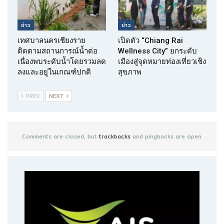
ข่าว
ข่าว
เทศบาลนครเชียงราย
เปิดตัว “Chiang Rai
ติดตามสถานการณ์น้ำต่อ
Wellness City” ยกระดับ
เนื่องพบระดับน้ำโดยรวมลด
เมืองสู่จุดหมายท่องเที่ยวเชิง
ลงและอยู่ในเกณฑ์ปกติ
สุขภาพ
PREV
NEXT
Comments are closed, but
trackbacks
and pingbacks are open.