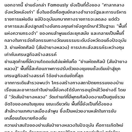
นอกจากนี้ ย่านดังกล่า Famously ยังเป็นที่ตั้งของ “ศาลากลาง
จังหวัดหลังเก่า” ซึ่งในอดีตคือศูนย์กลางอำนาจรัฐและการบริหาร
ราชการแผ่นดิน แม้ปัจจุบันบทบาททางราชการจะลดลง แต่ตัว
อาคารและสิ่งปลูกสร้างอันทรงคุณค่ายังถูกรักษาไว้ในฐานะ “พื้นที่
แห่งความทรงจำ” ของคนลำพูนแต่ละยุคสมัย และกลายเป็นพื้นที่
กลางในการจัดกิจกรรมทางวัฒนธรรมระดับจังหวัดจนถึงปัจจุบัน
3. ย่านหัตถศิลป์ (สันป่ายางหลวง) การปะทะสังสรรค์ระหว่างทุน
เก่ากับเศรษฐกิจสร้างสรรค์
ย่านสุดท้ายที่มีความโดดเด่นไม่แพ้กันคือ “ย่านหัตถศิลป์ (สันป่ายาง
หลวง)” พื้นที่นี้สะท้อนภาพการปรับตัวของชุมชนดั้งเดิมเข้าสู่ยุค
เศรษฐกิจสร้างสรรค์ ได้อย่างเด่นชัดที่สุด
จากการเดินสำรวจพบว่า โครงสร้างทางสถาปัตยกรรมของบ้าน
เรือนและอาคารเก่าในย่านนี้ยังคงได้รับการอนุรักษ์ไว้อย่างดี โดย
มี “วัดสันป่ายางหลวง” วัดเก่าแก่ที่มีพุทธศิลป์งดงามเป็นศูนย์รวม
จิตใจของคนในชุมชน ขณะเดียวกัน พื้นที่นี้ยังเป็นที่ตั้งของ
สำนักงานเทศบาลเมืองลำพูน ซึ่งเป็นหน่วยงานหลักในการขับ
เคลื่อนนโยบายท้องถิ่น
ความน่าสนใจของย่านสันป่ายางหลวงในปัจจุบัน คือการเกิดใหม่