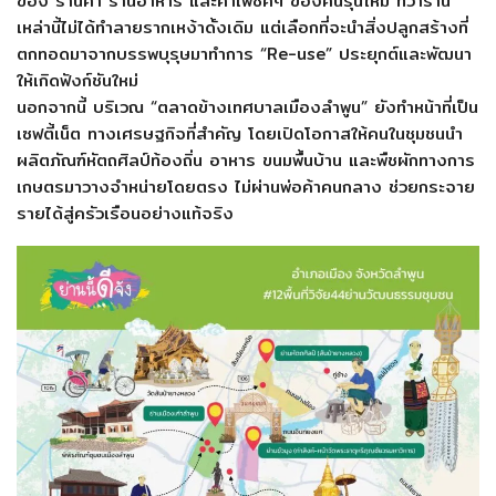
ของ ร้านค้า ร้านอาหาร และคาเฟ่ชิคๆ ของคนรุ่นใหม่ ทว่าร้าน
เหล่านี้ไม่ได้ทำลายรากเหง้าดั้งเดิม แต่เลือกที่จะนำสิ่งปลูกสร้างที่
ตกทอดมาจากบรรพบุรุษมาทำการ “Re-use” ประยุกต์และพัฒนา
ให้เกิดฟังก์ชันใหม่
นอกจากนี้ บริเวณ “ตลาดข้างเทศบาลเมืองลำพูน” ยังทำหน้าที่เป็น
เซฟตี้เน็ต ทางเศรษฐกิจที่สำคัญ โดยเปิดโอกาสให้คนในชุมชนนำ
ผลิตภัณฑ์หัตถศิลป์ท้องถิ่น อาหาร ขนมพื้นบ้าน และพืชผักทางการ
เกษตรมาวางจำหน่ายโดยตรง ไม่ผ่านพ่อค้าคนกลาง ช่วยกระจาย
รายได้สู่ครัวเรือนอย่างแท้จริง