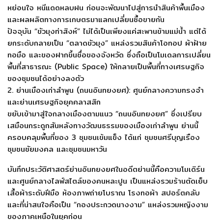
หย่อนใจ หนีแดดหลบฝน ก่อนจะพัฒนาไปสู่การนำสินค้าพื้นเมือง
และผลผลิตทางการเกษตรมาแลกเปลี่ยนซื้อขายกัน
ปัจจุบัน “ขัวมุงท่าสิงห์” ไม่ได้เป็นเพียงแค่สะพานข้ามแม่น้ำ แต่ได้
ยกระดับกลายเป็น “ตลาดขัวมุง” แหล่งรวมสินค้าโอทอป ผ้าฝ้าย
ทอมือ และของฝากขึ้นชื่อของจังหวัด ซึ่งถือเป็นโมเดลการเปลี่ยน
พื้นที่สาธารณะ (Public Space) ให้กลายเป็นพื้นที่ทางเศรษฐกิจ
ของชุมชนได้อย่างลงตัว
2. ย่านเมืองเก่าลำพูน (ถนนอินทยงยศ): ศูนย์กลางความทรงจำ
และย่านเศรษฐกิจยุคคลาสสิก
ขยับเข้ามาสู่ใจกลางเมืองตามแนว “ถนนอินทยงยศ” ซึ่งเปรียบ
เสมือนกระดูกสันหลังทางวัฒนธรรมของเมืองเก่าลำพูน ย่านนี้
ครอบคลุมพื้นที่ของ 3 ชุมชนเข้มแข็ง ได้แก่ ชุมชนศรีบุญเรือง
ชุมชนชัยมงคล และชุมชนมหาวัน
บันทึกประวัติศาสตร์ย่านอินทยงยศในอดีตย่านนี้คือความโมเดิร์น
และศูนย์กลางไลฟ์สไตล์ของคนหละปูน เป็นแหล่งรวมร้านตัดเย็บ
เสื้อผ้าระดับฝีมือ ห้องภาพถ่ายโบราณ โรงทอผ้า สปอร์ตคลับ
และที่น่าสนใจคือเป็น “กองประกวดนางงาม” แหล่งรวมหญิงงาม
ของภาคเหนือในยุคก่อน