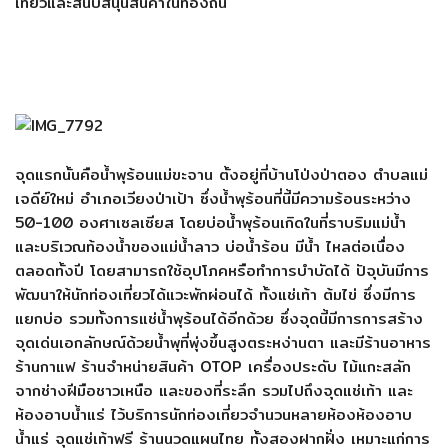
เที่ยวและสนับสนุนสินค้าในท้องถิ่น
จุดแรกนั้นคือน้ำพุร้อนแม่ขะจาน ตั้งอยู่ที่บ้านโป่งป่าตอง ตำบลแม่
เจดีย์ใหม่ อำเภอเวียงป่าเป้า ซึ่งน้ำพุร้อนที่นี้มีความร้อนระหว่าง
50-100 องศาเซลเซียส โดยบ่อน้ำพุร้อนเกิดในที่ราบริมแม่น้ำ
และบริเวณท้องน้ำของแม่น้ำลาว บ่อน้ำร้อน มีน้ำ ไหลต่อเนื่อง
ตลอดทั้งปี โดยสามารถใช้อุปโภคหรือทำการบำบัดได้ ปัจุบันมีการ
พัฒนาให้นักท่องเที่ยวได้แวะพักผ่อนได้ ทั้งแช่เท้า ต้มไข่ ซึ่งมีการ
แยกบ่อ รวมทั้งการแช่น้ำพุร้อนได้อีกด้วย ซึ่งจุดนี้มีการการสร้าง
จุดเด่นเอกลักษณ์ด้วยน้ำพุที่พุ่งขึ้นสูงตระหง่านตา และมีร้านอาหาร
ร้านกาแฟ ร้านจำหน่ายสินค้า OTOP เครื่องประดับ ไม้แกะสลัก
จากช่างฝีมือชาวเหนือ และของที่ระลึก รวมไปถึงจุดแช่เท้า และ
ห้องอาบน้ำแร่ ไว้บริการนักท่องเที่ยวจำนวนหลายห้องห้องอาบ
น้ำแร่ จุดแช่เท้าฟรี ร้านนวดแผนไทย ทั้งสองฝากฝั่ง เหมาะแก่การ