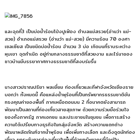
และจุดที่3 เป็นบ่อน้ำร้อนโป่งปูเฟือง ตำบลแม่สรวย(อ่านว่า แม่-
สวย) อำเภอแม่สรวย (อ่านว่า แม่-สวย) มีความร้อน 70 องศา
เซลเซียส เป็นชนิดบ่อน้ำร้อน จำนวน 3 บ่อ เกิดบนที่ราบระหว่าง
หุบเขา จุดกำเนิด อยู่ท่ามกลางธรรมชาติที่สวยงาม และไร่นาของ
ชาวบ้านมีบรรยากาศทางธรรมชาติที่สงบร่มรื่น
นางสาวปราณปริยา พลเยี่ยม ท่องเที่ยวและกีฬาจังหวัดเชียงราย
บอกว่า ทั้งหมดนี้ คือแหล่งน้ำพุร้อนที่เป็นทรัพยากรธรรมชาติอัน
ทรงคุณค่าของพื้นที่ ภาคเหนือตอนบน 2 ที่อนาคตยังสามารถ
พัฒนาเป็นสถานที่ท่องเที่ยวสายสุขภาพ ด้วยความร่วมมือร่วมใจ
ของทั้งภาครัฐ ภาคเอกชน และประชาชนในชุมชน เพื่อการสร้าง
ความได้เปรียบทางธุรกิจในกลุ่มจังหวัด สร้างความแตกต่าง
พัฒนาผลิตภัณฑ์จากน้ำพุร้อน เพื่อเพิ่มทางเลือก และดึงดูดนักท่อง
เที่ยว ยกระดับการท่องเที่ยวในพื้นที่ด้วยทรัพยากรที่มีอยู่ใน