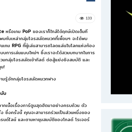
133
te
หรือเกม
PoP
ของเราก็ใกล้ได้ฤกษ์เปิดเต็มที
บกับเหล่ากลุ่มโจรสลัดหมวกที่เพื่อนๆ จะได้พบ
็นเกม
RPG
ที่ผู้เล่นสามารถโลดแล่นในโลกแห่งท้อง
ี่ระบบการเล่นแบบใหม่ๆ ซึ่งเราจะได้สวมบทบาทในการ
กลุ่มโจรสลัดเข้ากิลด์ ต่อสู้แย่งชิงสมบัติ และ
ูน!
ฉบับ
ากเนื้อเรื่องการ์ตูนสุดฮิตมาอย่างครบถ้วน ตัว
ั้ง ซึ่งครั้งนี้ คุณจะสามารถร่วมเป็นส่วนหนึ่งของ
แกรนด์ไลน์ และตามหาขุมสมบัติของโกลด์ โรเจอร์