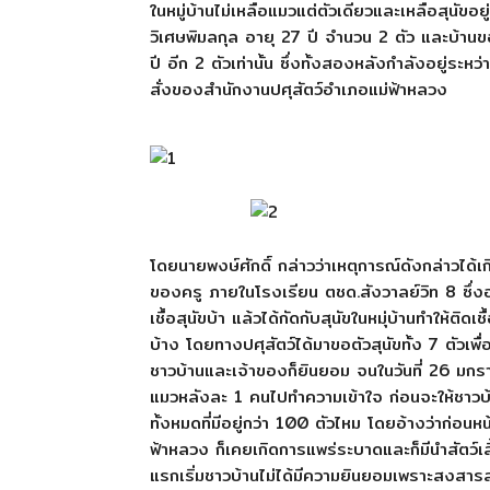
ในหมู่บ้านไม่เหลือแมวแต่ตัวเดียวและเหลือสุนัขอย
วิเศษพิมลกุล อายุ 27 ปี จำนวน 2 ตัว และบ้านข
ปี อีก 2 ตัวเท่านั้น ซึ่งทั้งสองหลังกำลังอยู่ระ
สั่งของสำนักงานปศุสัตว์อำเภอแม่ฟ้าหลวง
โดยนายพงษ์ศักดิ์ กล่าวว่าเหตุการณ์ดังกล่าวได้เกิด
ของครู ภายในโรงเรียน ตชด.สังวาลย์วิท 8 ซึ่งอย
เชื้อสุนัขบ้า แล้วได้กัดกับสุนัขในหมุ่บ้านทำให้ติด
บ้าง โดยทางปศุสัตว์ได้มาขอตัวสุนัขทั้ง 7 ตัวเพ
ชาวบ้านและเจ้าของก็ยินยอม จนในวันที่ 26 มกราค
แมวหลังละ 1 คนไปทำความเข้าใจ ก่อนจะให้ชาวบ้า
ทั้งหมดที่มีอยู่กว่า 100 ตัวไหม โดยอ้างว่าก่อนหน้
ฟ้าหลวง ก็เคยเกิดการแพร่ระบาดและก็มีนำสัตว์เ
แรกเริ่มชาวบ้านไม่ได้มีความยินยอมเพราะสงสารสัตว