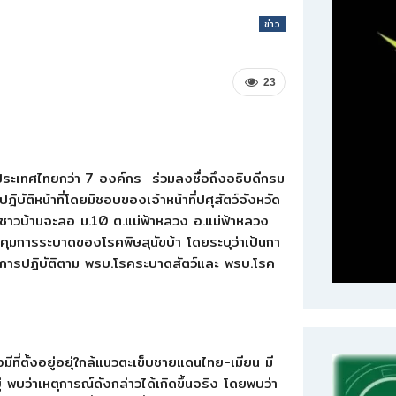
ข่าว
23
นประเทศไทยกว่า 7 องค์กร ร่วมลงชื่อถึงอธิบดีกรม
ฎิบัติหน้าที่โดยมิชอบของเจ้าหน้าที่ปศุสัตว์จังหวัด
งชาวบ้านจะลอ ม.10 ต.แม่ฟ้าหลวง อ.แม่ฟ้าหลวง
คุมการระบาดของโรคพิษสุนัขบ้า โดยระบุว่าเป้นกา
ธีการปฎิบัติตาม พรบ.โรคระบาดสัตว์และ พรบ.โรค
ที่ตั้งอยู่อยุ่ใกล้แนวตะเข็บชายแดนไทย-เมียน มี
พบว่าเหตุการณ์ดังกล่าวได้เกิดขึ้นจริง โดยพบว่า