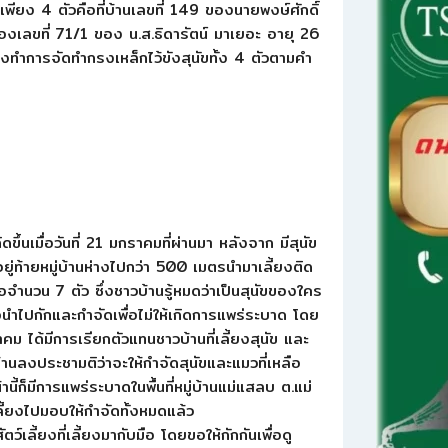
ู่เพียง 4 ตัวคือที่บ้านเลขที่ 149 ของนายพงษ์ศักดิ์
องเลขที่ 71/1 ของ น.ส.ธิดารัตน์ มาเยอะ อายุ 26
หว่างทำการจัดทำกรงเหล็กไว้ขังสุนัขทั้ง 4 ตัวตามคำ
ขึ้นเมื่อวันที่ 21 มกราคมที่ผ่านมา หลังจาก มีสุนัข
ู่ท้ายหมู่บ้านห่างไปกว่า 500 เมตรนำมาเลี้ยงติด
เชื้อจำนวน 7 ตัว ซึ่งชาวบ้านรู้หมดว่าเป็นสุนัขของใคร
ื่อนำไปกักและกำจัดเพื่อไม่ให้เกิดการแพร่ระบาด โดย
ม ได้มีการเรียกตัวแทนชาวบ้านที่เลี้ยงสุนัข และ
นลงประชามติว่าจะให้กำจัดสุนัขและแมวที่เหลือ
านี้ก็มีการแพร่ระบาดในพื้นที่หมู่บ้านแม่แสลบ ต.แม่
ลี้ยงไปมอบให้กำจัดทั้งหมดแล้ว
์เลี้ยงที่เลี้ยงมากับมือ โดยขอให้กักกันเพื่อดู