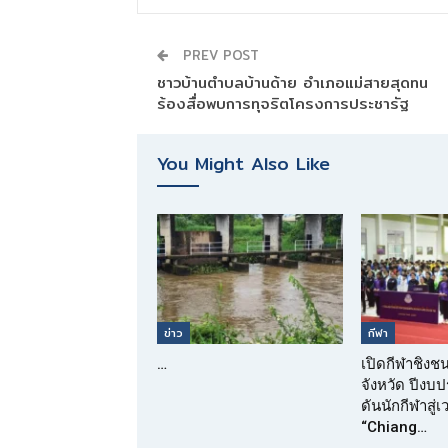
PREV POST
ชาวบ้านตำบลบ้านด้าย อำเภอแม่สายสุดทน
ร้องสื่อพบการทุจริตโครงการประชารัฐ
You Might Also Like
ข่าว
กีฬา
…
เปิดกีฬาชิงช
จังหวัด ปีง
ดันนักกีฬาสู่
“Chiang…