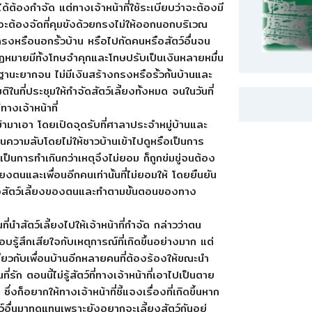
้ต้องกำจัด แต่ทางเจ้าหน้าที่ใช้ระเบียบว่าจะต้องมี
ดยจะต้องจัดที่คุมขังด้วยกรงไม่ให้ออกนอกบริเวณ
หรือนอกรั้วบ้าน หรือไปกัดคนหรือสัตว์อื่นจน
หมายมีทั้งโทษจำคุกและโทษปรับเป็นเงินหลายหมื่น
ฐานะยากจน ไม่มีเงินสร้างกรงหรือรั้วกั้นบ้านและ
ในที่ประชุมให้กำจัดสัตว์เลี้ยงทั้งหมด จนในวันที่
างเจ้าหน้าที่
ข้ามาเอา โดยเปิดจุดรับที่ศาลาประจำหมู่บ้านและ
นความลับโดยไม่ให้ชาวบ้านเข้าไปดูหรือเป็นการ
็นการทำเกินกว่าเหตุจึงไม่ยอม ก็ถูกข่มขู่จนต้อง
ตนและเพื่อนอีกคนเท่านั้นที่ไม่ยอมให้ โดยยืนยัน
ต่อสัตว์เลี้ยงของตนและทำตามขั้นตอนของทาง
ำสัตว์เลี้ยงไปให้เจ้าหน้าที่กำจัด กล่าวว่าตน
อบรู้สึกเสียใจกับเหตุการณ์ที่เกิดขึ้นอย่างมาก แต่
ดียวกับเพื่อนบ้านอีกหลายคนที่ต้องร้องให้ขณะนำ
่รัก ตอนนี้ไม่รู้สัตว์ที่ทางเจ้าหน้าที่เอาไปเป็นตาย
งก็อยากให้ทางเจ้าหน้าที่ชี้แจงเรื่องที่เกิดขึ้นหาก
์อื่นมาทดแทนเพราะยังอยากจะเลี้ยงสัตว์กันอยู่