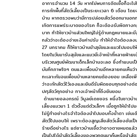
อาการจำนวน 14 วัน หากไม่พบการติดเชื้อก็จะไม่ได
การกักพื้นที่สัตว์เลี้ยงเป็นระยะเวลา 6 เดือน โ
บ้าน หากตรวจพบว่ามีการปล่อยสัตว์ออกมานอกกรง
เกิดการแพร่ระบาดของโรค ก็จะต้องรับผิดทางกฏ
บาท ทำให้ชาวบ้านส่วนใหญ่ไม่รู้ด้านกฎหมายและมี
กลัวว่าจะต้องจ่ายเงินค่าปรับ ทำให้จำใจต้องลงมติ
27 มกราคม ก็ให้ชาวบ้านนำสุนัขและแมวไปมอบให้ท
โดยในวันมารับสุนัขและแมวมีเจ้าหน้าที่หลายฝ่ายเ
บริเวณศูนย์พัฒนาเด็กเล็กบ้านจะลอ ซึ่งทำแบบเป็
บันทึกภาพใดๆ ตนและเพื่อนบ้านอีกหลายคนเห็นว่าเป
ทะเลาะกันจนเพื่อนบ้านหลายคนต้องยอม เหลือเพียง
ว่าจะกักสัตว์ไว้เองและยินดีรับผิดชอบทุกอย่าง
ปศุสัตว์ทุกอย่าง ทางเจ้าหน้าที่ถึงยินยอม
ด้านนายอลงกรณ์ วิบูลย์เดชขจร หนึ่งในชาวบ้านที่น
เลี้ยงแมวมา 1 ตัวตั้งแต่ตัวเล็กๆ เมื่อถูกให้นำไปม
ไม่รู้ทำอย่างไรจำใจต้องนำไปมอบทั้งน้ำตา เช่นเ
สัตวืไปมอบให้ เพราะต้องสูญเสียสัตว์เลี้ยงอันเป็นที
ร้ายดีอย่างไร แต่ชาวบ้านเชื่อว่าอาจตายหมดแล้ว ซึ่
เป็นไปได้นำสัตว์เลี้ยงของพวกตนมาคืนหรือนำสัตว