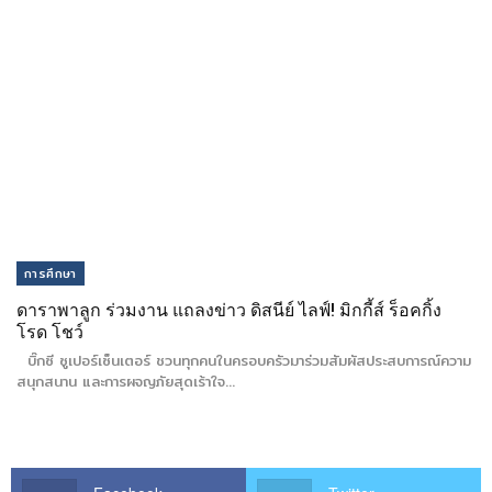
การศึกษา
ดาราพาลูก ร่วมงาน แถลงข่าว ดิสนีย์ ไลฟ์! มิกกี้ส์ ร็อคกิ้ง
โรด โชว์
บิ๊กซี ซูเปอร์เซ็นเตอร์ ชวนทุกคนในครอบครัวมาร่วมสัมผัสประสบการณ์ความ
สนุกสนาน และการผจญภัยสุดเร้าใจ…