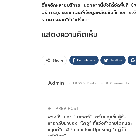
อื่นๆอีกหลายบริการ นอกจากนี้ยังได่้จัดพื้นที่ 
บริการธุรกรรม และให้ข้อมูลผลิตภัณฑ์ทางการเงิน
ธนาคารคอยให้คำปรึกษา
แสดงความคิดเห็น
Facebook
Twitter
Share
Admin
10556 Posts
0 Comments
PREV POST
พรุ่งนี้! เหล่า “เยเกอร์” เตรียมลุกขึ้นสู้กับ
การกลับมาของ “ไคจู” ที่หวังทำลายโลกและ
มนุษย์ใน #PacificRimUprising “ปฏิวัติ
พลิกโลก”