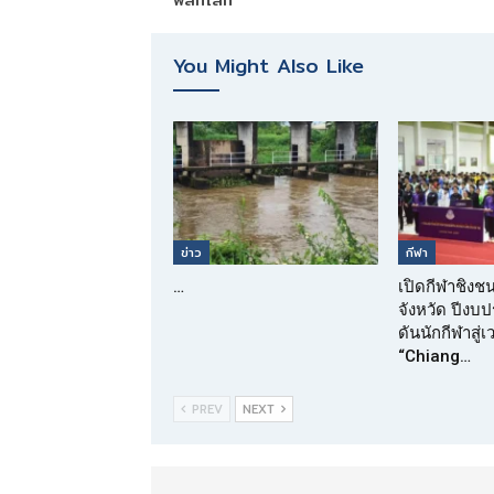
You Might Also Like
ข่าว
กีฬา
…
เปิดกีฬาชิงช
จังหวัด ปีง
ดันนักกีฬาสู่
“Chiang…
PREV
NEXT