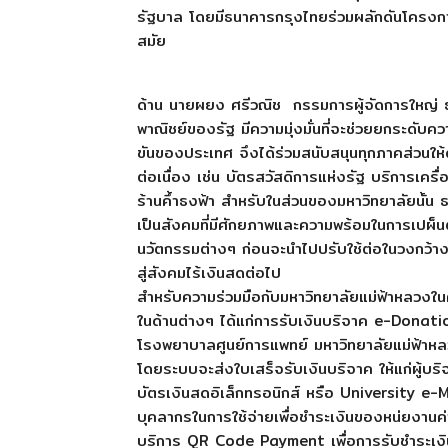
รัฐบาล โดยมีธนาคารกรุงไทยร่วมผลักดันโครงกา
สมัย
ด้าน นายผยง ศรีวณิช กรรมการผู้จัดการใหญ่ 
พาณิชย์ของรัฐ มีความมุ่งมั่นที่จะช่วยยกระดับค
ขันของประเทศ จึงได้ร่วมสนับสนุนทุกภาคส่วนให้
ต่อเนื่อง เช่น บัตรสวัสดิการแห่งรัฐ บริการเค
ร้านคึ้าธงฟ้า สำหรับในส่วนของมหาวิทยาลัยนั้น 
เป็นสังคมที่มีศักยภาพและความพร้อมในการเปผ็น
นวัตกรรมต่างๆ ก่อนจะนำไปปรับใช้ต่อในวงกว้างเ
สู่สังคมไร้เงินสดต่อไป
สำหรับความร่วมมือกับมหาวิทยาลัยแม่ฟ้าหลวงในคร
ในด้านต่างๆ ได้แก่การรับเงินบริจาค e-Donatio
โรงพยาบาลศูนย์การแพทย์ มหาวิทยาลัยแม่ฟ้าหลว
โดยระบบจะส่งใบเสร็จรับเงินบริจาค ให้แก่ผู้บริ
บัตรเงินสดอิเล็กทรอนิกส์ หรือ University e-
บุคลากรในการใช้จ่ายเพื่อชำระเงินของหน่ยงานค
บริการ QR Code Payment เพื่อการรับชำระเงิ