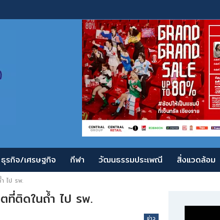
ธุรกิจ/เศรษฐกิจ
กีฬา
วัฒนธรรมประเพณี
สิ่งแวดล้อม
ถ้ำ ไป รพ.
ตที่ติดในถ้ำ ไป รพ.
ข่าว