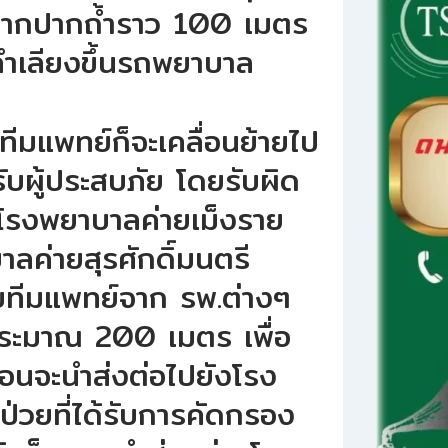
จากปากถ้ำราว 100 เมตร
ลำเลียงขึ้นรถพยาบาล
วทีมแพทย์ก็จะเคลื่อนย้ายไป
บผู้ประสบภัย โดยรับผิด
รงพยาบาลค่ายเม็งราย
ลค่ายสุรศักดิ์มนตรี
ับทีมแพทย์จาก รพ.ต่างๆ
ประมาณ 200 เมตร เพื่อ
อนจะนำส่งต่อไปยังโรง
ป่วยที่ได้รับการคัดกรอง