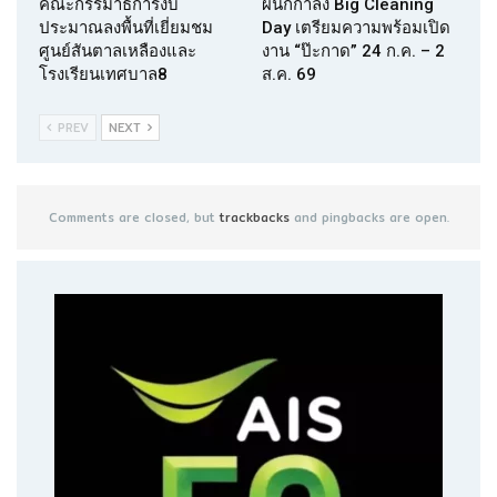
คณะกรรมาธิการงบ
ผนึกกำลัง Big Cleaning
ประมาณลงพื้นที่เยี่ยมชม
Day เตรียมความพร้อมเปิด
ศูนย์สันตาลเหลืองและ
งาน “ป๊ะกาด” 24 ก.ค. – 2
โรงเรียนเทศบาล8
ส.ค. 69
PREV
NEXT
Comments are closed, but
trackbacks
and pingbacks are open.