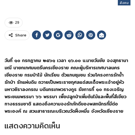
สังคม
29
Share
วันที่ ๑๐ กรกฎาคม ๒๕๖๑ เวลา ๑๖.๐๐ น.นายวันชัย จงสุทธานา
มณี นายกเทศมนตรีนครเชียงราย คณะผู้บริหารเทศบาลนคร
เชียงราย กรมป่าไม้ นักเรียน ตัวแทนชุมชน ร่วมโครงการรักน้ำ
รักป่า รักแผ่นดิน ถวายเป็นพระราชกุศลแด่สมเด็จพระเจ้าอยู่หัว
มหาวชิราลงกรณ บดินทรเทพวรางกูร รัชการที่ ๑๐ ทรงเจริญ
พระชนมพรรษา ๖๖ พรรษา เพื่อปลูกป่าเพิ่มต้นไม้และพื้นที่สีเขียว
ทางธรรมชาติ แสดงถึงความจงรักภักดีของพสกนิกรที่มีต่อ
พระองค์ ณ สวนสาธารณะบริเวณวัดฝั่งหมิ่น จังหวัดเชียงราย
แสดงความคิดเห็น