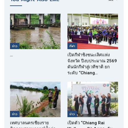
ข่าว
กีฬา
…
เปิดกีฬาชิงชนะเลิศแห่ง
จังหวัด ปีงบประมาณ 2569
ดันนักกีฬาสู่เวทีชาติ ยก
ระดับ “Chiang…
ข่าว
ข่าว
เทศบาลนครเชียงราย
เปิดตัว “Chiang Rai