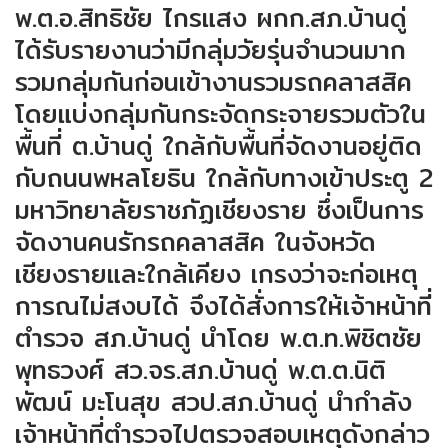
พ.ต.อ.สิทธิชัย ไกรแสง ผกก.สภ.บ้านดู่
ได้รับรายงานว่ามีกลุ่มวัยรุ่นจำนวนมาก
รวมกลุ่มกันก่อนเข้างานรวมรถคลาสสิค
โดยแบ่งกลุ่มกันกระจัดกระจายรวมตัวใน
พื้นที่ ต.บ้านดู่ ใกล้กับพื้นที่จัดงานอยู่ติด
กับถนนพหลโยธิน ใกล้กับทางเข้าประตู 2
มหาวิทยาลัยราชภัฏเชียงราย ซึ่งเป็นการ
จัดงานคนรักรถคลาสสิค ในจังหวัด
เชียงรายและใกล้เคียง เกรงว่าจะก่อเหตุ
การณไม่สงบได้ จึงได้สั่งการให้เจ้าหน้าที่
ตำรวจ สภ.บ้านดู่ นำโดย พ.ต.ท.พิชิตชัย
พุทธวงศ์ สว.จร.สภ.บ้านดู่ พ.ต.ต.นิติ
พัฒน์ มะโนสุข สวป.สภ.บ้านดู่ นำกำลัง
เจ้าหน้าที่ตำรวจไปตรวจสอบเหตุดังกล่าว