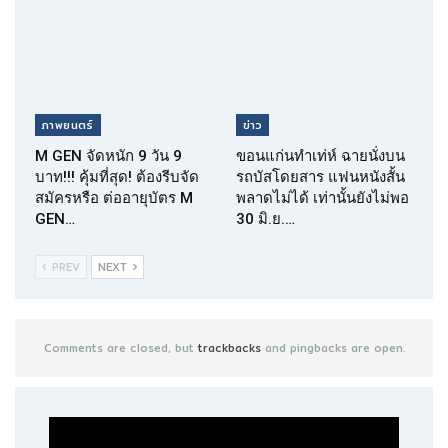
ภาพยนตร์
ข่าว
M GEN จัดหนัก 9 วัน 9
ขอนแก่นทำเท่ห์ ฉายนั่งบน
บาท!!! คุ้มที่สุด! ต้องรีบจัด
รถบัสโดยสาร แฟนหนังสั้น
สมัครหรือ ต่ออายุบัตร M
พลาดไม่ได้ เท่านั้นยังไม่พอ
GEN…
30 มิ.ย.…
PREV
NEXT
Comments are closed, but
trackbacks
and pingbacks are open.