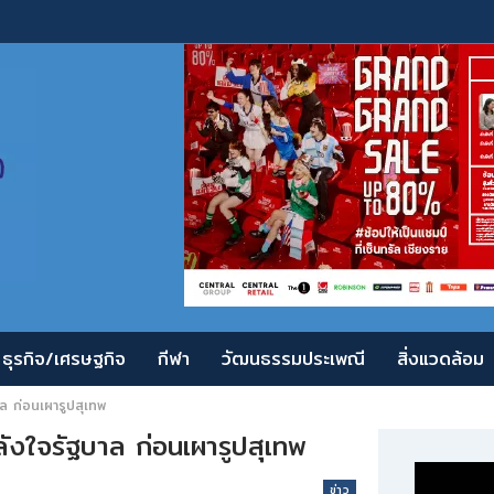
ธุรกิจ/เศรษฐกิจ
กีฬา
วัฒนธรรมประเพณี
สิ่งแวดล้อม
าล ก่อนเผารูปสุเทพ
ลังใจรัฐบาล ก่อนเผารูปสุเทพ
ข่าว