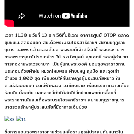
เวลา 11.30 น.วันที่ 13 ธ.ค.56ที่บริเวณ อาคารศูนย์ OTOP ตลาด
ชุมชนแม่สลองนอก สมเด็จพระบรมโอรสาธิราชฯ สยามมกุฎราช
กุมาร และพระเจ้าวรวงศ์เธอ พระองค์เจ้าศรีรัศมิ์ พระวรชายาฯ
ทรงพระกรุณาโปรดเกล้าฯ ให้ ร.อ.ไพบูลย์ สุขเจตนี รองผู้อำนวย
การกองานพระวรชายาฯ เป็นผู้แทนพระองค์ มอบถุงพระราชทาน
ประกอบด้วยผ้าห่ม หมวกไหมพรม ผ้าขนหนู ถุงมือ และถุงเท้า
จำนวน 1,000 ชุด เพื่อมอบให้กับราษฎรผู้ประสบภัยหนาว ใน
ต.แม่สลองนอก อ.แม่ฟ้าหลวง จ.เชียงราย เพื่อบรรเทาความเดือด
ร้อนในเบื้องต้น นอกจากนี้ยังได้จัดให้มีหน่วยแพทย์เคลื่อนที่
พระราชทานในสมเด็จพระบรมโอรสาธิราชฯ สยามมกุฎราชกุมาร
มาตรวจรักษาผู้ประสบภัยที่มีอาการเจ็บป่วย
ซึ่งการมอบถุงพระราชทานช่วยเหลือราษฎรผู้ประสบภัยหนาวใน