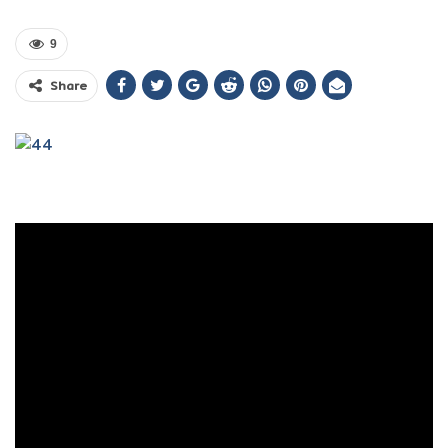
9
Share