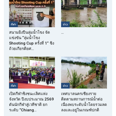
กีฬา
ข่าว
สนามยิงปืนลุ่มน้ำโขง จัด
…
แข่งขัน “ลุ่มน้ำโขง
Shooting Cup ครั้งที่ 1” ชิง
ถ้วยเกียรติยศ…
กีฬา
ข่าว
เปิดกีฬาชิงชนะเลิศแห่ง
เทศบาลนครเชียงราย
จังหวัด ปีงบประมาณ 2569
ติดตามสถานการณ์น้ำต่อ
ดันนักกีฬาสู่เวทีชาติ ยก
เนื่องพบระดับน้ำโดยรวมลด
ระดับ “Chiang…
ลงและอยู่ในเกณฑ์ปกติ