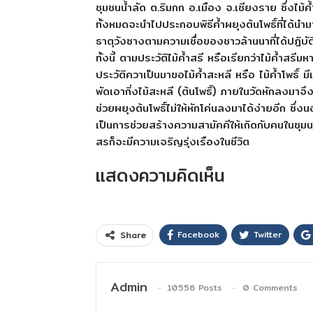
ชุมชนน้ำลัด ต.ริมกก อ.เมือง จ.เชียงราย ซึ่งไม้
ทั้งหมดจะนำไปประกอบพิธีค้ำผยุงต้นโพธิ์ที่ได้
ธาตุวังซางตามความเชื่อของชาวล้านนาที่ได้ปฎิบั
ทั้งนี้ ตามประวัติไม้ค้ำสรี หรือเรียกว่าไม้ค้ำสรี
ประวัติควาเป็นมาขอไม้ค้ำสะหลี หรือ ไม้ค้ำโพธิ์ มี
พัดเอากิ่งไม้สะหลี (ต้นโพธิ์) ภายในวัดหักลงมาจึ
ช่วยผยุงต้นโพธิ์ไม่ให้หักโค่นลงมาได้ง่ายอีก ซึ่
เป็นการช่วยสร้างความสามัคคีให้เกิดกับคนในชุมน
สรก็จะมีความเจริญรุ่งเรืองในชีวิต
แสดงความคิดเห็น
Facebook
Twitter
Share
Admin
10556 Posts
0 Comments