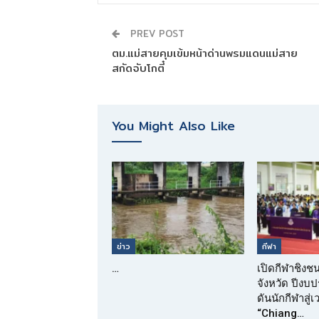
PREV POST
ตม.แม่สายคุมเข้มหน้าด่านพรมแดนแม่สาย
สกัดจับโกตี๋
You Might Also Like
ข่าว
กีฬา
…
เปิดกีฬาชิงช
จังหวัด ปีง
ดันนักกีฬาสู่
“Chiang…