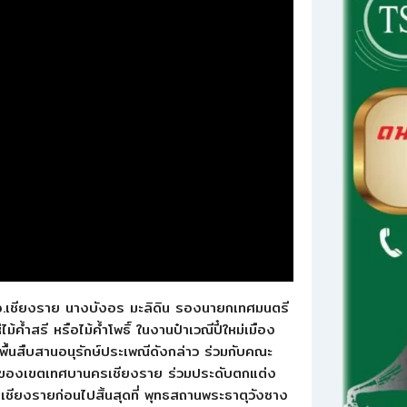
จ.เชียงราย นางบังอร มะลิดิน รองนายกเทศมนตรี
ำสรี หรือไม้ค้ำโพธิ์ ในงานป๋าเวณีปี๋ใหม่เมือง
้นสืบสานอนุรักษ์ประเพณีดังกล่าว ร่วมกับคณะ
นของเขตเทศบานครเชียงราย ร่วมประดับตกแต่ง
เชียงรายก่อนไปสิ้นสุดที่ พุทธสถานพระธาตุวังซาง