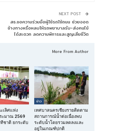
NEXT POST
สธ.ขอความร่วมมือผู้ใช้รถใช้ถนน ช่วยจอด
ข้างทางหรือหลบให้รถพยาบาลรับ-ส่งคนไข้
ได้สะดวก ลดความพิการและสูญเสียชีวิต
More From Author
ข่าว
นะเลิศแห่ง
เทศบาลนครเชียงรายติดตาม
บประมาณ 2569
สถานการณ์น้ำต่อเนื่องพบ
เวทีชาติ ยกระดับ
ระดับน้ำโดยรวมลดลงและ
อยู่ในเกณฑ์ปกติ