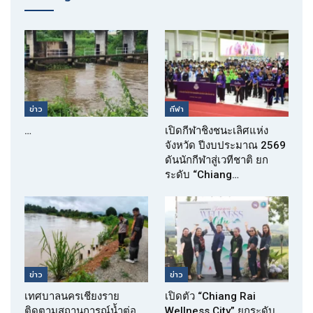
ข่าว
กีฬา
…
เปิดกีฬาชิงชนะเลิศแห่ง
จังหวัด ปีงบประมาณ 2569
ดันนักกีฬาสู่เวทีชาติ ยก
ระดับ “Chiang…
ข่าว
ข่าว
เทศบาลนครเชียงราย
เปิดตัว “Chiang Rai
ติดตามสถานการณ์น้ำต่อ
Wellness City” ยกระดับ