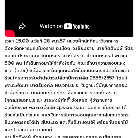
เวลา 15.00 น.วันที่ 28 พ.ค.57 หน่วยฝึกนักศึกษาวิชาทหาร
จังหวัดทหารบกเชียงราย อ.เมือง จ.เชียงราย นายกิตติพงษ์ ฉัตร
หลวง ประธานสภาเกษตรกร จ.เชียงราย นำเกษตรกรประมาณ
500 คน ได้เดินทางมาให้กำลังใจกับ คณะรักษาความสงบแห่ง
ชาติ (คสช.) หลังจากที่ได้อนุมัติเงินให้กับเกษตรกรที่ปลูกข้าวและ
ร่วมโครงการรับจำนำข้าวเปลือกปีการผลิต 2556/2557 โดยมี
พล.ต.พัฒนา มาตร์มงคล ผบ.จทบ.ช.ร. ในฐานะผู้บัญชาการกอง
กำลังรักษาความสงบเรียบร้อย จังหวัดทหารบกเชียงราย
(กกล.รส.จทบ.ช.ร.) นายพงษ์ศักดิ์ วังเสมอ ผู้ว่าราชการ
จ.เชียงราย พล.ต.ต.วันชัย สุวรรณศิริเขต ผบก.ภ.เชียงราย ได้
ร่วมกันเป็นตัวแทน คสช.ในการรับการขอบคุณจากกลุ่มเกษตรกร
ซึ่งเกษตรกรได้นำ สับปะรด และลิ้นจี่มามอบให้ พร้อมกับดอกไม้
และป้ายแสดงความยินดี
นายกิตติพงษ์ ฉัตรหลวง ประธานสภาเกษตรกร จ.เชียงราย