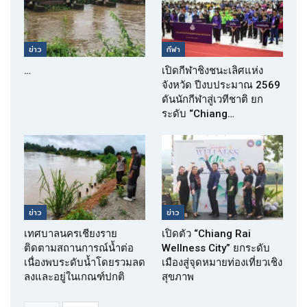
ข่าว
กีฬา
…
เปิดกีฬาชิงชนะเลิศแห่ง
จังหวัด ปีงบประมาณ 2569
ดันนักกีฬาสู่เวทีชาติ ยก
ระดับ “Chiang…
ข่าว
ข่าว
เทศบาลนครเชียงราย
เปิดตัว “Chiang Rai
ติดตามสถานการณ์น้ำต่อ
Wellness City” ยกระดับ
เนื่องพบระดับน้ำโดยรวมลด
เมืองสู่จุดหมายท่องเที่ยวเชิง
ลงและอยู่ในเกณฑ์ปกติ
สุขภาพ