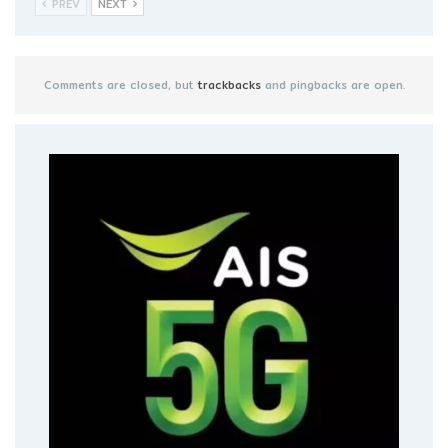
PREV
NEXT
Comments are closed, but
trackbacks
and pingbacks are open.