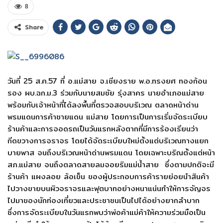
8
Share
วันที่ 25 ส.ค.57 ที่ อ.แม่สาย จ.เชียงราย พ.อ.ทรงยศ ทองก้อน
รอง ผบ.ฉก.ม.3 ร่วมกับนายสมชัย รุ่งสาคร นายอำเภอแม่สาย
พร้อมกับเจ้าหน้าที่ได้ลงพื้นที่ตรวจสอบบริเวณ ตลาดหน้าด่าน
พรมแดนการค้าชายแดน แม่สาย โดยการเป็นการเริ่มจัดระเบียบ
ร้านค้าและการจอดรถเป็นวันแรกหลังตากที่มีการร้องเรียนว่า
กีดขวางการจราจร โดยได้จัดระเบียบใหม่ตั้งแต่บริเวณทางแยก
บายพาส จนถึงบริเวณหน้าด่านพรมแดน โดยเฉพาะบริณตั้งแต่หน้า
สภ.แม่สาย จนถึงตลาดสายลมจอยริมแม่น้ำสาย ซึ่งตามปกติจะมี
ร้านค้า แผงลอย ล้อเข็น ของผู้ประกอบการค้ารายย่อยนำสินค้า
ไปวางขายบนผิวจราจรและฟุตบาทอย่างหนาแน่นทำให้การจัญจร
ไปมาของนักท่องเที่ยวและประชาชนเป็นไปได้อย่างยากลำบาก
ซึ่งการจัดระเบียบในวันแรกพบว่าพ่อค้าแม่ค้าให้ความร่วมมือเป็น